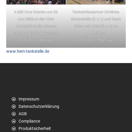
4.500 Fans feierten am 26.
Tankstellenpartner Dimitrios
Juni 2026 an der HEM-
Semertsidis (2. v. l.) und Team
Tankstelle in der Riesaer
feiern mit Finch (3. v. l.) im
Straße in Berlin-Hellersdorf.
HEM-Shop.
Foto: Rico Thumser
Foto: Rico Thumser
www.hem-tankstelle.de
Impressum
Datenschutzerklärung
AGB
Compliance
Produktsicherheit