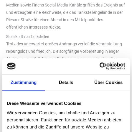
Medien sowie Finchs Social-Media-Kanäle griffen das Ereignis auf
und erzeugten eine Reichweite, die das Tankstellengelände in der
Riesaer Straße für einen Abend in den Mittelpunkt des
öffentlichen Interesses rückte.
Strahlkraft von Tankstellen
Trotz des unerwartet großen Andrangs verlief die Veranstaltung
reibungslos und friedlich. Die sorgfältige Vorbereitung in enger
Abstimmung mit Behörden, Polizei und einem professionellen
Sicherheitsteam sorgte dafür, dass Fans den Abend sicher und
ausgelassen feiern konnten.
Zustimmung
Details
Über Cookies
„Es war ein unvergesslicher Abend – für die Fans, für den Kiez und
für uns als HEM. Solche Momente zeigen, welche Strahlkraft
unsere Tankstellen haben“, sagt Marion Menken,
Diese Webseite verwendet Cookies
Unternehmenssprecherin der „Deutschen Tamoil GmbH“, die das
Event in enger Abstimmung mit dem Außendienst,
Wir verwenden Cookies, um Inhalte und Anzeigen zu
personalisieren, Funktionen für soziale Medien anbieten
Tankstellenpartner Dimitrios Semertsidis und dem Finch-Team
zu können und die Zugriffe auf unsere Website zu
organisiert hat.