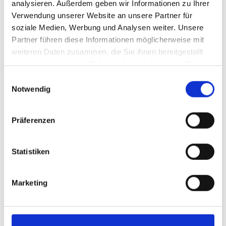
analysieren. Außerdem geben wir Informationen zu Ihrer
Verwendung unserer Website an unsere Partner für
soziale Medien, Werbung und Analysen weiter. Unsere
Partner führen diese Informationen möglicherweise mit
weiteren Daten zusammen, die Sie ihnen bereitgestellt
haben oder die sie im Rahmen Ihrer Nutzung der Dienste
gesammelt haben.
Einwilligungsauswahl
Notwendig
Gut versorgt: Fans greifen im
HEM-Shop an der gekühlten
Präferenzen
Getränkeauswahl zu. Der
Andrang war enorm, die
Schlange geordnet.
Statistiken
Foto: Rico Thumser
Marketing
Ein Heiratsantrag auf der
Bühne vor dem HEM-
Preismast.
Foto: Rico Thumser