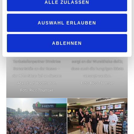
ALLE ZULASSEN
AUSWAHL ERLAUBEN
ABLEHNEN
Alles paletti: Ein gut gelaunter
Im vollen Einsatz: Birgit Hebler
Tankstellenpartner Dimitrios
sorgt an der Wursttheke dafür,
Semertsidis an der Kasse –
dass auch die hungrigen Gäste
der HEM-Shop lief an diesem
versorgt werden.
Abend auf Hochtouren.
Foto: Rico Thumser
Foto: Rico Thumser