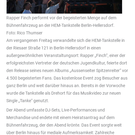
Rapper Finch performt vor der begeisterten Menge auf dem
Bühnenfahrzeug an der HEM-Tankstelle Berlin-Hellersdorf.
Foto: Rico Thumser
Am vergangenen Freitag verwandelte sich die HEM-Tankstelle in
der Riesaer Straße 121 in Berlin-Hellersdorf in einen
außergewöhnlichen Veranstaltungsort: Rapper „Finch“, einer der
erfolgreichsten Vertreter der deutschen Jugendkultur, feierte dort
den Release seines neuen Albums „Aussenseiter Spitzenreiter“ vor
4.500 begeisterten Fans. Das kostenlose Event zog Besucher aus
ganz Berlin und weit darüber hinaus an. Bereits in der Vorwoche
wurde die Tankstelle als Drehort für das Musikvideo zur neuen
Single „Tanke“ genutzt.
Der Abend umfasste DJ-Sets, Live-Performances und
Merchandise und endete mit einem Heiratsantrag auf dem
Bühnenfahrzeug, der den Abend krönte. Das Event sorgte weit
über Berlin hinaus für mediale Aufmerksamkeit: Zahlreiche