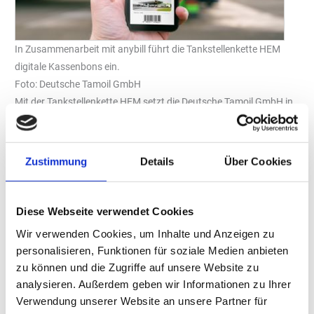
In Zusammenarbeit mit anybill führt die Tankstellenkette HEM
digitale Kassenbons ein.
Foto: Deutsche Tamoil GmbH
Mit der Tankstellenkette HEM setzt die Deutsche Tamoil GmbH in
Zusammenarbeit mit dem Startup anybill und der HUTH
Elektronik Systeme GmbH auf Digitalisierung. Als Antwort auf die
steigenden Rohstoffpreise werden ab sofort digitale Kassenbons
Zustimmung
Details
Über Cookies
an den rund 400 Tankstellen des Unternehmens eingeführt. Damit
etabliert die Tankstellenkette zudem einen neuen Kundenkanal.
Diese Webseite verwendet Cookies
Die Umstellung auf digitale Kassenbons ist Teil einer Optimierung
von Ablaufprozessen an den Tankstellen und trägt zugleich zur
Wir verwenden Cookies, um Inhalte und Anzeigen zu
Minimierung des ökologischen Fußabdrucks bei. Die
personalisieren, Funktionen für soziale Medien anbieten
Zusammenarbeit mit anybill ermöglicht eine nahtlose Integration
zu können und die Zugriffe auf unsere Website zu
des Services in das bestehende Kassensystem der HUTH
analysieren. Außerdem geben wir Informationen zu Ihrer
Elektronik Systeme GmbH. Digitale Kassenbons können somit
Verwendung unserer Website an unsere Partner für