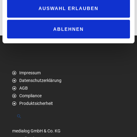
Richtung Digitalisierung. Die Partnerschaft mit HUTH und anybill
ermöglicht es uns, unseren Kunden und Kundinnen einen
AUSWAHL ERLAUBEN
modernen und effizienten Service sowie Mehrwerte zu bieten.“
www.tamoil.de
ABLEHNEN
Impressum
Datenschutzerklärung
AGB
Compliance
Produktsicherheit
Suchen
medialog GmbH & Co. KG