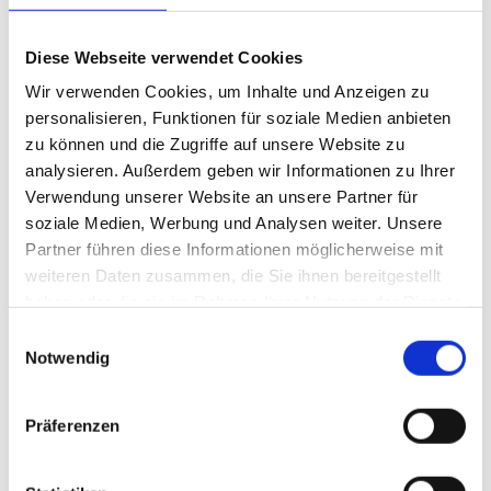
maritimen Erscheinungsbild vorgesehen. Der
Vertriebsschwerpunkt liegt nach Unternehmensangaben auf
Diese Webseite verwendet Cookies
Mecklenburg-Vorpommern und der deutschen Ostseeküste.
Wir verwenden Cookies, um Inhalte und Anzeigen zu
Darüber hinaus soll das Produkt bundesweit im Handel sowie
personalisieren, Funktionen für soziale Medien anbieten
über „Amazon“ verfügbar sein. Für die Gastronomie ist der Bezug
zu können und die Zugriffe auf unsere Website zu
über den Getränkefachgroßhandel möglich.
analysieren. Außerdem geben wir Informationen zu Ihrer
Mit dem Produkt reagiert die „Hardenberg-Wilthen AG“ auf die
Verwendung unserer Website an unsere Partner für
Entwicklung im Markt für Ready-to-Drink-Getränke und Aperitifs.
soziale Medien, Werbung und Analysen weiter. Unsere
Das Segment gilt im Spirituosenbereich als wichtiger
Partner führen diese Informationen möglicherweise mit
weiteren Daten zusammen, die Sie ihnen bereitgestellt
Wachstumstreiber. Zugleich verweist das Unternehmen auf die
haben oder die sie im Rahmen Ihrer Nutzung der Dienste
Nachfrage nach bitteren und zitrusbetonten
gesammelt haben.
Geschmacksprofilen. Der neue Spritz wird servierfertig
Einwilligungsauswahl
Notwendig
angeboten, ist für den direkten Verzehr aus der gekühlten Flasche
konzipiert und laut Hersteller vegan sowie glutenfrei.
Traditionsmarke mit regionalem Schwerpunkt
Präferenzen