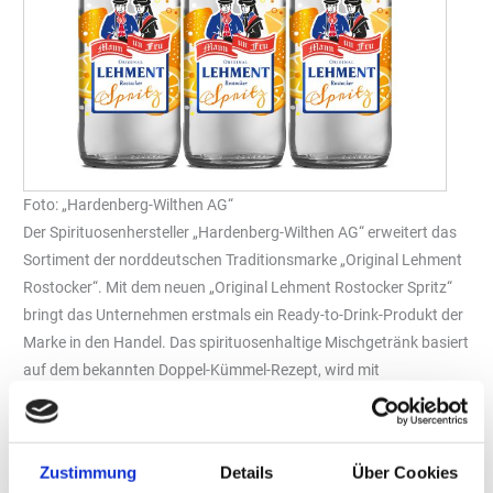
Foto: „Hardenberg-Wilthen AG“
Der Spirituosenhersteller „Hardenberg-Wilthen AG“ erweitert das
Sortiment der norddeutschen Traditionsmarke „Original Lehment
Rostocker“. Mit dem neuen „Original Lehment Rostocker Spritz“
bringt das Unternehmen erstmals ein Ready-to-Drink-Produkt der
Marke in den Handel. Das spirituosenhaltige Mischgetränk basiert
auf dem bekannten Doppel-Kümmel-Rezept, wird mit
Orangennote und Kohlensäure angeboten und hat einen
Alkoholgehalt von 10,1 Prozent Volumenalkohol.
Erhältlich ist der Spritz ab sofort als 3er-Pack mit 0,2-Liter-
Zustimmung
Details
Über Cookies
Flaschen. Für den Handel ist ein Zweitplatzierungsdisplay im