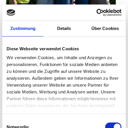
Das Team der „H2Now GmbH“ (v.l.n.r.): Stefan Schwarzer –
Geschäftsführer, Tiara Fausel – Prozessmanagerin, Irene
Zustimmung
Details
Über Cookies
Urbach – Assistenz der Geschäftsführung, Andre Stracke –
Geschäftsführer, Daniel Fausel – Projektmanager.
Foto: H2NOW GmbH
Diese Webseite verwendet Cookies
Die „H2Now GmbH“ ist in diesem Jahr erstmalig mit einem
Wir verwenden Cookies, um Inhalte und Anzeigen zu
eigenen Messestand auf der Fachmesse für die
personalisieren, Funktionen für soziale Medien anbieten
Tankstellenbranche „Tankstelle & Mittelstand“ vertreten, die am
zu können und die Zugriffe auf unsere Website zu
21. bis 22. Mai 2025 in Essen stattfindet.
analysieren. Außerdem geben wir Informationen zu Ihrer
Als innovatives Unternehmen im Bereich Wasserstofflösungen
Verwendung unserer Website an unsere Partner für
präsentiert „H2Now“ konkrete Ansätze zur Dekarbonisierung in
soziale Medien, Werbung und Analysen weiter. Unsere
der Mobilität – und zeigt auf, wie sich Unternehmen im
Partner führen diese Informationen möglicherweise mit
Tankstellen- und Energiesektor rechtzeitig transformieren und
weiteren Daten zusammen, die Sie ihnen bereitgestellt
langfristig ein neues tragfähiges Geschäftsfeld aufbauen.
haben oder die sie im Rahmen Ihrer Nutzung der Dienste
gesammelt haben.
Transformation und Veränderung als Schlüssel zur Zukunft
Einwilligungsauswahl
Notwendig
Mit praxiserprobten Technologien und umfassender Beratung