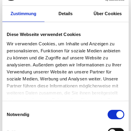
Mindestmengen an THG-Einsparungen verschlossen.
Zustimmung
Details
Über Cookies
Das Leistungsangebot von „H2 Mobility“ umfasst die unterjährige
Vermarktung der Emissionseinsparungen, die rechtssichere
Dokumentation, regelmäßige Preis-Updates sowie eine modulare
Diese Webseite verwendet Cookies
Service-Struktur. Zentraler Aspekt des Angebots ist die Bündelung
Wir verwenden Cookies, um Inhalte und Anzeigen zu
der THG-Einsparungen verschiedener Betreiber und die Wahl
personalisieren, Funktionen für soziale Medien anbieten
eines strategischen Verkaufszeitpunkts zur Verbesserung der
zu können und die Zugriffe auf unsere Website zu
Verhandlungsposition. Somit können auch Betreiber teilnehmen,
analysieren. Außerdem geben wir Informationen zu Ihrer
denen bisher der Zugang zum THG-Markt aufgrund fehlender
Verwendung unserer Website an unsere Partner für
Expertise oder geringer Mengen verwehrt blieb.
soziale Medien, Werbung und Analysen weiter. Unsere
„Mit unserem THG-Quotenservice schaffen wir eine echte
Partner führen diese Informationen möglicherweise mit
Entlastung für Wasserstofftankstellenbetreiber – als
weiteren Daten zusammen, die Sie ihnen bereitgestellt
zuverlässiger Partner übernehmen wir Marktzugang,
haben oder die sie im Rahmen Ihrer Nutzung der Dienste
Nachweisführung und Verkauf. So ermöglichen wir maximale
gesammelt haben.
Einwilligungsauswahl
Erlöse bei minimalem Aufwand und fördern gleichzeitig den
Notwendig
Ausbau der Wasserstoffinfrastruktur“, sagt Martin Jüngel,
Geschäftsführer und CFO von „H2 Mobility“.