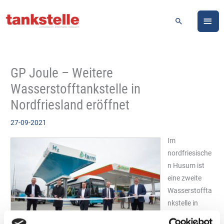
Zum
HA
Inhalt
Suchen
springen
GP Joule – Weitere
Wasserstofftankstelle in
Nordfriesland eröffnet
27-09-2021
Im
nordfriesische
n Husum ist
eine zweite
Wasserstoffta
nkstelle in
Betrieb