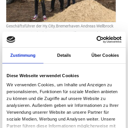
Geschäftsführer der Hy.City.Bremerhaven Andreas Wellbrock
gemeinsam mit Oberbürgermeister Melf Grantz, André
Steinau, Geschäftsführer Hy.City.Bremerhaven, und Robert
Haase, Geschäftsführer BremerhavenBus, beim symbolischen
Spatenstich.
Zustimmung
Details
Über Cookies
Foto: GP JOULE
Mit einem symbolischen Spatenstich wurde am 20. April der
Diese Webseite verwendet Cookies
Baubeginn für das Leuchtturmprojekt der Klimastadt gefeiert.
Neben den Gesellschaftern der HY.City.Bremerhaven nahmen
Wir verwenden Cookies, um Inhalte und Anzeigen zu
auch Bremerhavens Oberbürgermeister Melf Grantz sowie
personalisieren, Funktionen für soziale Medien anbieten
weitere politische und kommunale Vertreter an der feierlichen
zu können und die Zugriffe auf unsere Website zu
Veranstaltung teil. Die Fertigstellung der zwei Projektstandorte ist
analysieren. Außerdem geben wir Informationen zu Ihrer
für diesen Sommer geplant. Die Errichtung der 2-Megawatt-
Verwendung unserer Website an unsere Partner für
soziale Medien, Werbung und Analysen weiter. Unsere
Wasserstoffproduktionsanlage am Grauwallring und der Bau der
Partner führen diese Informationen möglicherweise mit
öffentlichen Tankstelle am Standort „Zur Hexenbrücke“ bilden