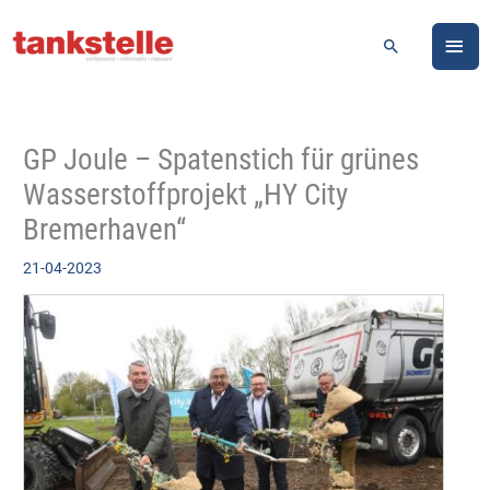
Zum
HA
Inhalt
Suchen
springen
GP Joule – Spatenstich für grünes
Wasserstoffprojekt „HY City
Bremerhaven“
21-04-2023