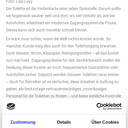
Foto: Lisa Levy
Die Toilette ist die Visitenkarte einer jeden Tankstelle. Darum sollte
sie hygienisch sauber sein und dort, wo viel Verkehr ist, wie bei
Autohöfen, erleichtert ein modernes Zugangssystem die Praxis.
Dieses kann sich auch monetär schnell lohnen.
Es wäre zwar schön, wenn die Welt nichts kosten würde. So
mancher Kunde mag dies auch für den Toilettengang erwarten.
Doch Wasser, Strom, Klopapier, Reinigungsmittel – all das kostet
nun mal Geld. Zugangssysteme für den Sanitärbereich stellen die
Deckung dieser Kosten an hoch frequentierten Raststätten oder
Autohöfen sicher. Geputzt werden müssen Toiletten zwar immer
– doch für Betreiber ist es einfacher, diese Arbeiten in Auftrag zu
geben, als heutzutage vertrauenswürdiges, zuverlässiges
Personal für die Toiletten zu finden – und keine wirkliche Kontrolle
über das Tellergeld zu besitzen. Über die neuesten Lösungen für
Zugangssysteme informierte sich die „tankstelle“ bei der Firma
„Götz Ticket“ im südbadischen Rheinmünster.
Zustimmung
Details
Über Cookies
Die Produktion kommt ins Haus