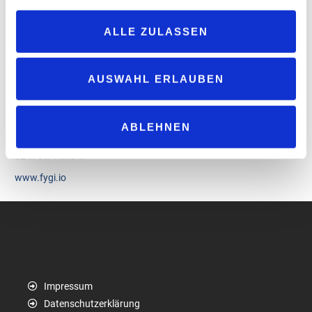
unterschiedlichen Dimensionen werden die Microshops bereits in
Norwegen umgesetzt und sind jetzt auch in DACH bei führenden
ALLE ZULASSEN
POS Partnern in DACH verfügbar.
Smarte Digitalisierung ist kein Showcase des technisch
AUSWAHL ERLAUBEN
größtmöglichen, sondern kreiert neue Customer Journeys, die das
Einkaufen erleichtern ohne zu überfordern. Die Annahme des
Endkunden erfolgt dabei durch niedrigstmögliche
ABLEHNEN
Eintrittsbarrieren. „Lets Scan & Go, besuchen Sie uns am Stand
02 in der Halle 6.“
www.fygi.io
Impressum
Datenschutzerklärung