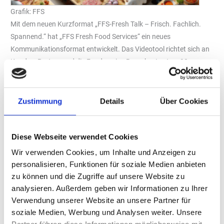
Grafik: FFS
Mit dem neuen Kurzformat „FFS-Fresh Talk – Frisch. Fachlich.
Spannend.“ hat „FFS Fresh Food Services“ ein neues
Kommunikationsformat entwickelt. Das Videotool richtet sich an
Kunden, Partner und die Foodservice-Branche. In etwa 90
Sekunden vermitteln Mitarbeiter des Unternehmens fachliche
Informationen zu aktuellen Branchenthemen,
Marktentwicklungen und gastronomischen Trends.
Zustimmung
Details
Über Cookies
Die erste Folge behandelt die „FFS-Konzeptschmiede“ – eine
interne Abteilung für kundenspezifische Produkte, Konzepte und
Diese Webseite verwendet Cookies
Lösungen. „Unsere Konzeptschmiede arbeitet als Ideengeber und
Wir verwenden Cookies, um Inhalte und Anzeigen zu
Sparringspartner für Kunden aus verschiedenen Bereichen der
personalisieren, Funktionen für soziale Medien anbieten
Außer-Haus-Verpflegung“, erläutert Henrik Brüggen, Diplom-
zu können und die Zugriffe auf unsere Website zu
Lebensmitteltechnologe und Verantwortlicher für die „FFS-
analysieren. Außerdem geben wir Informationen zu Ihrer
Konzeptschmiede“. „Von der Idee zum fertigen Produkt – bei FFS
Verwendung unserer Website an unsere Partner für
erfolgt die Umsetzung aus einer Hand.“
soziale Medien, Werbung und Analysen weiter. Unsere
Prägnante Vermittlung von Fachthemen