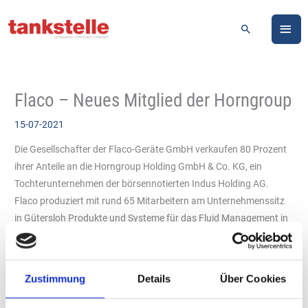
Zum
HA
Inhalt
Suchen
springen
Flaco – Neues Mitglied der Horngroup
15-07-2021
Die Gesellschafter der Flaco-Geräte GmbH verkaufen 80 Prozent
ihrer Anteile an die Horngroup Holding GmbH & Co. KG, ein
Tochterunternehmen der börsennotierten Indus Holding AG.
Flaco produziert mit rund 65 Mitarbeitern am Unternehmenssitz
in Gütersloh Produkte und Systeme für das Fluid Management in
Werkstätten, Tankstellen und Industriebetrieben. Das
mittelständische Unternehmen erwirtschaftet jährlich einen
Umsatz von rund zwölf Millionen Euro. Flaco bleibt entsprechend
Zustimmung
Details
Über Cookies
der Indus-Strategie operativ eigenständig. Thomas Voigt,
bisheriger Miteigentümer und Geschäftsführer, wird das