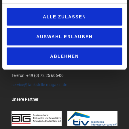
Datenschutzerklärung
AGB
ALLE ZULASSEN
Compliance
Produktsicherheit
AUSWAHL ERLAUBEN
Suchen
medialog GmbH & Co. KG
ABLEHNEN
Am Bollgraben 1
76534 Baden-Baden
Telefon: +49 (0) 72 25 606-00
service@tankstelle-magazin.de
Unsere Partner