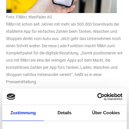
Foto: Fillibri; Westfalen AG
fillibri ist schon seit Jahren mit mehr als 500.000 Downloads die
etablierte App für einfaches Zahlen beim Tanken, Waschen und
Shoppen direkt vom Auto aus. Jetzt geht das Unternehmen noch
einen Schritt weiter. Die neue Lade-Funktion macht fillibri zum
Komplettpaket für die digitale Bezahlung. „Damit positionieren wir
uns mit fillibri als eine der wenigen Apps auf dem Markt, die
kontaktloses Zahlen per App fürs Tanken, Laden, Waschen und
Shoppen nahtlos miteinander vereint“, heißt es in einer
Pressemitteilung.
Tagesaktuelle Tarife und transparente Abrechnung
fillibri bietet einen transparenten Überblick über die tagesaktuellen
Preise aller
Zustimmung
Details
Über Cookies
angebundenen Ladestationen in ganz Deutschland. Den Nutzern
wird es ermöglicht, eine Vielzahl an Ladepunkten schnell zu
vergleichen. Diese können dann unabhängig vom jeweiligen