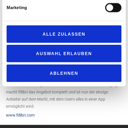
jeder Ladung auch regelmäßig an exklusiven Gewinnspielen
Marketing
teilnehmen, sich Rabatte sichern und bald auch Treuepunkte
sammeln. Jede Ladung wird somit zu einem Erlebnis, das nur
fillibri bietet.
ALLE ZULASSEN
Alle Belege in einer App
Mit fillibri haben die Nutzer alle Belege und Rechnungen für ihre
Ladevorgänge übersichtlich in einer App. Diese können so
AUSWAHL ERLAUBEN
gebündelt in die Buchhaltung gegeben werden, was Zeit spart
und die Verwaltung erheblich vereinfacht. Die neue Charging-
Funktion ist ab Mitte des Jahres verfügbar. fillibri setzt damit
ABLEHNEN
neue Maßstäbe in der Branche und bietet den Nutzern eine
umfassende Lösung für ihre individuelle Mobilität. Mit Charging
macht fillibri das Angebot komplett und ist nun der einzige
Anbieter auf dem Markt, mit dem Usern alles in einer App
ermöglicht wird.
www.fillibri.com