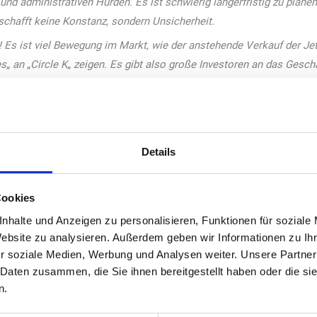
und administrativen Hürden. Es ist schwierig längerfristig zu plan
schafft keine Konstanz, sondern Unsicherheit.
 Es ist viel Bewegung im Markt, wie der anstehende Verkauf der Je
es
„
an
„
Circle K
„
zeigen. Es gibt also große Investoren an das Gesch
ändern – weg von Kraftstoff, Kippen und Kaffee und hin zu Reisezen
Conveniencekonzepte sind gefordert, die auf sich verändernde Ku
Innovation. Der Mittelstand ist modern aufgestellt, wir waren eine 
rden natürlich Ladesäulen gebaut. Wir verstehen uns als Teil der
Details
meinsam mit unseren Partnern von den Konzernen sehen wir einer s
Cookies
ie für alternative Kraftstoffe wie HVO100 für die nächsten zehn Ja
nhalte und Anzeigen zu personalisieren, Funktionen für soziale
aben, macht dieser teilweise bereits 10 Prozent vom Dieselansatz aus
Website zu analysieren. Außerdem geben wir Informationen zu I
uropaweit sind es 4.200, wir haben also noch Nachholbedarf, sind a
r soziale Medien, Werbung und Analysen weiter. Unsere Partner
 politisch ja von einigen Seiten, die einseitig auf E-Mobilität set
 Daten zusammen, die Sie ihnen bereitgestellt haben oder die s
sche Rahmen für synthetische Kraftstoffe in Naher Zukunft positiv 
n.
in diesem Bereich. Mittelfristig können wir so bis zu 40 Prozent der 