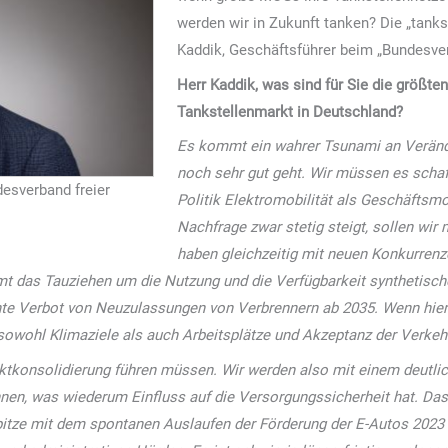
werden wir in Zukunft tanken? Die „tanks
Kaddik, Geschäftsführer beim „Bundesverb
Herr Kaddik, was sind für Sie die größte
Tankstellenmarkt in Deutschland?
Es kommt ein wahrer Tsunami an Verände
noch sehr gut geht. Wir müssen es schaf
desverband freier
Politik Elektromobilität als Geschäftsmo
Nachfrage zwar stetig steigt, sollen wir
haben gleichzeitig mit neuen Konkurrenz
 das Tauziehen um die Nutzung und die Verfügbarkeit synthetische
te Verbot von Neuzulassungen von Verbrennern ab 2035. Wenn hier
owohl Klimaziele als auch Arbeitsplätze und Akzeptanz der Verkeh
tkonsolidierung führen müssen. Wir werden also mit einem deutli
en, was wiederum Einfluss auf die Versorgungssicherheit hat. Das 
Spitze mit dem spontanen Auslaufen der Förderung der E-Autos 202