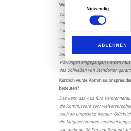
Einwilligungsauswahl
Welche Position beziehen Sie bei de
Notwendig
Wenn es eine gewünschte Säule wäre,
haben, die privat an ihren Häusern l
Ladesäulen sind eine erhebliche Inves
eine moderne Schnelladesäule. Zudem
ABLEHNEN
mindestens eine bereits belegt ist.
bei uns die Frage, wie sich die Lades
erzwungen eingegangen werden muss. 
das Schließen von Standorten garanti
Kürzlich wurde Kommissionspräsident
bedeuten?
Das kann das Aus fürs Verbrenneraus
die Kommissare sehr vielversprechen
auch so umgesetzt werden. Glücklic
die Mitgliedsstaaten scheinen langs
von mehr als 90 Prozent Bestandsfah