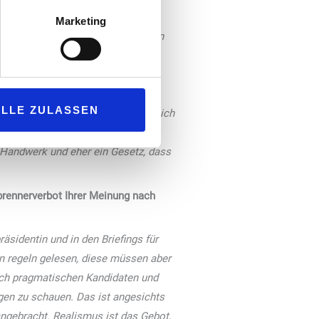
?
Marketing
Sie eine Gegend mit vielen Nutzern
nn an ihrer Tankstelle? Und
tem KW. Das sind 150.000 Euro für
Kunden immer befürchten, dass
ALLE ZULASSEN
orten um die Ecke kommt, stellt sich
ftliches Risiko, das hier politisch
 Handwerk und eher ein Gesetz, dass
brennerverbot Ihrer Meinung nach
identin und in den Briefings für
n regeln gelesen, diese müssen aber
ich pragmatischen Kandidaten und
gen zu schauen. Das ist angesichts
ngebracht. Realismus ist das Gebot,