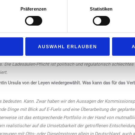
r von Bundeskanzler Scholz gewünschten Ladesäule pro Tankstelle
Präferenzen
Statistiken
 dann wäre ich damit fein, aber hier geht es um den Zwang. Wenn 
aden und wenig Touristen vor Ort haben: Wer nutzt eine Ladesäule da
tition: Der Mittelstand zahlt derzeit etwa 1000 Euro pro installier
 brauchen Sie mindestens zwei Schnelllader, besser vier, da die 
AUSWAHL ERLAUBEN
 Während die Konkurrenz mit neuen Ladeparks an Hochfrequenzstand
äulen amortisieren sollen. Damit ergibt sich ein erhebliches wirtscha
Die Ladesäulen-Pflicht ist politisch und regulatorisch schlechtes
ert.
in Ursula von der Leyen wiedergewählt. Was kann das für das Ver
 bedeuten. Kann. Zwar haben wir den Aussagen der Kommissionspräs
de Dinge mit Blick auf E-Fuels und eine Überarbeitung der geplante
herweise ist das entsprechende Portfolio in der Hand von mutmaßl
am realistischer auf die Umsetzbarkeit der getroffenen Entscheidun
rzeugen mit Otto- oder Dieselmotoren allein in Deutschland, auch a