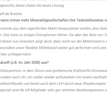
ngesichts dieser Daten die beste Lösung.
unft der Branche
, wenn immer mehr Mineralölgesellschaften ihre Tankstellennetze v
onzerne aus dem eigentlichen Markt herausziehen wollen, also beli
. Das kann zu einigen Disruptionen führen. Da aber das Netz von T
eser nun investiert zeigt doch, dass nicht nur der Mittelstand in d
esondere unser flexibler Mittelstand weiter gut performen wird un
chen schlagen kann.
Zukunft (z.B. im Jahr 2050) aus?
litätszentrum, in dem Strom und synthetische Kraftstoffe klimaneutr
, sondern auch Ort, um selber wieder aufzutanken mit einem nachha
aftstreffpunkt und bietet auch dem LEH durch neue Shopkonzepte e
egional sind die bft-Mitglieder sehr gut vertreten beziehungsweise s