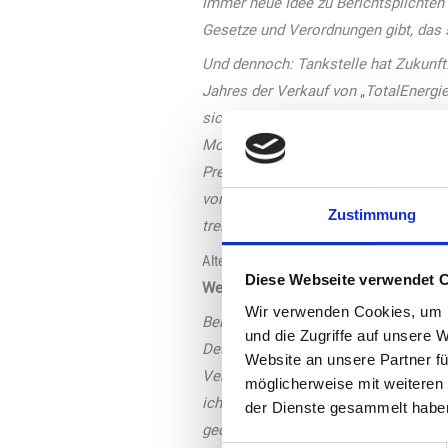
immer neue Idee zu Berichtsplichten 
Gesetze und Verordnungen gibt, das 
Und dennoch: Tankstelle hat Zukunft!
Jahres der Verkauf von
„
TotalEnergi
sich aber ändern. Wir müssen uns ver
Mobilitätsanbieter. Neue Shop- und 
Preis im Auge haben. Und wir können 
von HVO und trotz enormer Kosten we
Zustimmung
treibhausgasneutralen Mobilität. Ge
Alternative Kraftstoffe
Diese Webseite verwendet 
Welche Entwicklung prognostizieren S
Wir verwenden Cookies, um I
Bei Mitgliedern, die HVO eigeführt h
und die Zugriffe auf unsere 
Deutschland, die HVO100 anbieten, e
Website an unsere Partner fü
Verkauf in Deutschland gestartet, was
möglicherweise mit weiteren
ich davon aus, dass sich der europäi
der Dienste gesammelt habe
geöffnet für deutliche Investitionen 