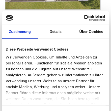
Visualisierung der Schnellladestationen in Gentbrugge
Foto: Fastned
Das europäische Schnellladeunternehmen Fastned hat im
Rahmen einer Ausschreibung der flämischen Straßenbehörde
Zustimmung
Details
Über Cookies
Agentschap Wegen en Verkeer
(AWV) eine Konzession für zwei
stark frequentierte Standorte erhalten. Dieses
Diese Webseite verwendet Cookies
Ausschreibungsergebnis ermöglicht es Fastned, zwei große
Schnellladestationen mit jeweils zwölf Ladepunkten auf beiden
Wir verwenden Cookies, um Inhalte und Anzeigen zu
Seiten der Autobahn E 17 in der Nähe der Stadt Gent zu
personalisieren, Funktionen für soziale Medien anbieten
entwickeln und zu betreiben. Die beiden Standorte in Gentbrugge
zu können und die Zugriffe auf unsere Website zu
analysieren. Außerdem geben wir Informationen zu Ihrer
werden die ersten „Autobahnraststätten der Zukunft“ sein, die
Verwendung unserer Website an unsere Partner für
ausschließlich Elektroautos bedienen und zusätzliche
soziale Medien, Werbung und Analysen weiter. Unsere
Dienstleistungen wie Toiletten, Sandwiches und Kaffee anbieten.
Partner führen diese Informationen möglicherweise mit
An den Stationen können bis zu 1.000 Elektrofahrzeuge pro Tag
weiteren Daten zusammen, die Sie ihnen bereitgestellt
aufgeladen werden, wobei jedes Auto in nur 15 Minuten eine
haben oder die sie im Rahmen Ihrer Nutzung der Dienste
Reichweite von bis zu 300 Kilometern erhält.
gesammelt haben.