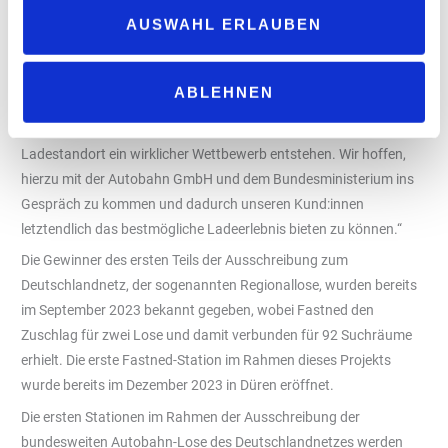
Gleichzeitig sieht Boll aber auch Verbesserungspotenzial bei den
AUSWAHL ERLAUBEN
Plänen der Ausschreibung: „Es ist bisher nicht vorgesehen,
Gastronomie und Shops an den Rastplätzen zu errichten oder die
sanitären Anlagen aufzuwerten, was die Attraktivität der
ABLEHNEN
Standorte deutlich erhöhen würde. Unserer Meinung nach kann
nur mit einem umfänglichen und zeitgemäßen Angebot am
Ladestandort ein wirklicher Wettbewerb entstehen. Wir hoffen,
hierzu mit der Autobahn GmbH und dem Bundesministerium ins
Gespräch zu kommen und dadurch unseren Kund:innen
letztendlich das bestmögliche Ladeerlebnis bieten zu können.“
Die Gewinner des ersten Teils der Ausschreibung zum
Deutschlandnetz, der sogenannten Regionallose, wurden bereits
im September 2023 bekannt gegeben, wobei Fastned den
Zuschlag für zwei Lose und damit verbunden für 92 Suchräume
erhielt. Die erste Fastned-Station im Rahmen dieses Projekts
wurde bereits im Dezember 2023 in Düren eröffnet.
Die ersten Stationen im Rahmen der Ausschreibung der
bundesweiten Autobahn-Lose des Deutschlandnetzes werden