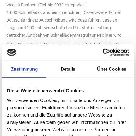
Weg zu Fastneds Ziel, bis 2030 europaweit
1.000 Schnellladestationen zu errichten. Dieser zweite Teil der
Deutschlandnetz-Ausschreibung wird dazu führen, dass an
insgesamt 200 unbewirtschafteten Raststätten entlang
deutscher Autobahnen Schnellladeinfrastruktur errichtet wird.
Schnellladeinfrastruktur, insbesondere an Autobahnen, ist für
eine erfolgreiche Mobilitätswende unerlässlich. Schließlich wollen
Autofahrende ihr Auto ohne Umwege und Zeitverlust schnell für
die nächsten Hunderte von Kilometern aufladen können. Die vom
Zustimmung
Details
Über Cookies
Bundesministerium für Digitales und Verkehr und der Autobahn
GmbH des Bundes initiierte bundesweite Ausschreibung wird
durch den Ausbau des Schnellladeinfrastrukturnetzes dafür
Diese Webseite verwendet Cookies
sorgen, dass die exponentiell wachsende Zahl von Elektroautos
Wir verwenden Cookies, um Inhalte und Anzeigen zu
zuverlässig und schnell laden kann. Die Vergabe des Aufbaus der
personalisieren, Funktionen für soziale Medien anbieten
Ladeinfrastruktur an mehrere Ladepunktbetreiber sorgt zudem
zu können und die Zugriffe auf unsere Website zu
für mehr Wettbewerb an den Autobahnen.
analysieren. Außerdem geben wir Informationen zu Ihrer
Verwendung unserer Website an unsere Partner für
Fastned hat den Zuschlag für eines von sechs Losen erhalten. Die