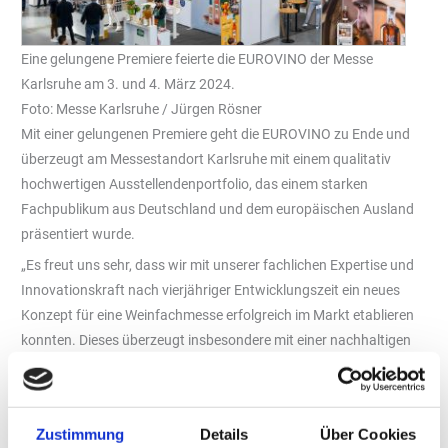
Eine gelungene Premiere feierte die EUROVINO der Messe
Karlsruhe am 3. und 4. März 2024.
Foto: Messe Karlsruhe / Jürgen Rösner
Mit einer gelungenen Premiere geht die EUROVINO zu Ende und
überzeugt am Messestandort Karlsruhe mit einem qualitativ
hochwertigen Ausstellendenportfolio, das einem starken
Fachpublikum aus Deutschland und dem europäischen Ausland
präsentiert wurde.
„Es freut uns sehr, dass wir mit unserer fachlichen Expertise und
Innovationskraft nach vierjähriger Entwicklungszeit ein neues
Konzept für eine Weinfachmesse erfolgreich im Markt etablieren
konnten. Dieses überzeugt insbesondere mit einer nachhaltigen
Ausrichtung, abgebildet u.a. durch neue Standbaukonzepte, und
der Einbettung digitaler Formate wie dem EUROVINO Weinguide
und der darauf basierenden Digital Wine Exchange“, sagt Britta
Zustimmung
Details
Über Cookies
Wirtz, Geschäftsführerin der Messe Karlsruhe. Die EUROVINO ist