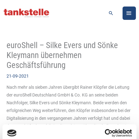
Zum
HA
Inhalt
Suchen
springen
euroShell – Silke Evers und Sönke
Kleymann übernehmen
Geschäftsführung
21-09-2021
Nach mehr als sieben Jahren übergibt Rainer Klöpfer die Leitung
der euroShell Deutschland GmbH & Co. KG an seine beiden
Nachfolger, Silke Evers und Sönke Kleymann. Beide werden den
erfolgreichen Weg weiterführen, den Klöpfer insbesondere bei der
Digitalisierung in den vergangenen Jahren verfolgt hat und dabei
das Geschäft als Mobilitätsdienstleister über die Shell Card weiter
ausbauen. Das neue Führungsduo der Shell Tochtergesellschaft