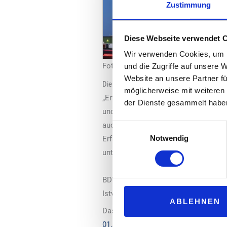
Zustimmung
Diese Webseite verwendet 
Wir verwenden Cookies, um I
Foto: H-Albzeit
und die Zugriffe auf unsere 
Website an unsere Partner fü
Die Lösungen von morgen entdecken
möglicherweise mit weiteren
„Erfa FoodService“-Organisator und
der Dienste gesammelt habe
und dem Erfahrungsaustausch unter d
auch mit einem Blick hinter die Kuli
Einwilligungsauswahl
Notwendig
Erfahrungsaustausch unter den Teiln
unterschiedlichsten Ansprüche haben,
BDV-Vending Geschäftsführer Dr. Ari
Istvan Elias, Inhaber Elias Consult: 
ABLEHNEN
Das vollständige Programm mit allen
01.10.24 (erfa-foodservice.de)
.