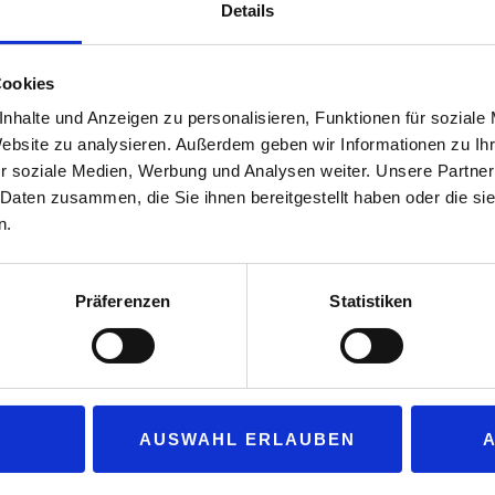
Details
sind die Initiatoren der Veranstaltung Ist
Michael Möhring überzeugt. Dies werde 
Cookies
Standorte im Segment Travel-Hospitality
Unternehmern neue Konzepte und etablier
nhalte und Anzeigen zu personalisieren, Funktionen für soziale
1. Oktober ein „ErfaImpulsTreffen“ auf d
Website zu analysieren. Außerdem geben wir Informationen zu I
r soziale Medien, Werbung und Analysen weiter. Unsere Partner
 Daten zusammen, die Sie ihnen bereitgestellt haben oder die s
 Netzwerker Michael Möhring: „Wir möchten mit dem Einblick in ve
n.
en Teilnehmern helfen, bei der Suche nach den richtigen Lösunge
ssen, im Gespräch mit den Machern vor Ort, kurzweiligen Impulsvort
Präferenzen
Statistiken
ehmern.“ Die Teilnehmer erfahren mehr darüber, wie sie den Zielgr
 gerecht werden können und somit wirtschaftlich erfolgreich bleib
s Kaschefi: „Verkehrsgastronomie braucht Vending.“
„Unser Netzwerk – Ihr Erfolg“
AUSWAHL ERLAUBEN
 Vortragenden und Themen findet sich online unter:
Netzwerk & Erf