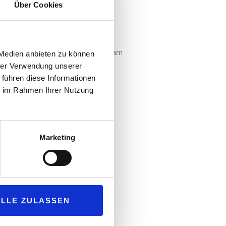
Über Cookies
van Elias, Dr. Aris Kaschefi und
starke Auswirkungen auf alle
 haben. Um Betreibern und
te Lösungen vorzustellen, findet am
 Medien anbieten zu können
er Schwäbischen Alb statt.
hrer Verwendung unserer
 führen diese Informationen
ie im Rahmen Ihrer Nutzung
rschiedene Konzepte und Lösungen
n von morgen. Dies unter anderem
rägen und einem lebhaften
Marketing
uppen von morgen, welche die
en.
ALLE ZULASSEN
ahrung – ErfaTravelHospitality