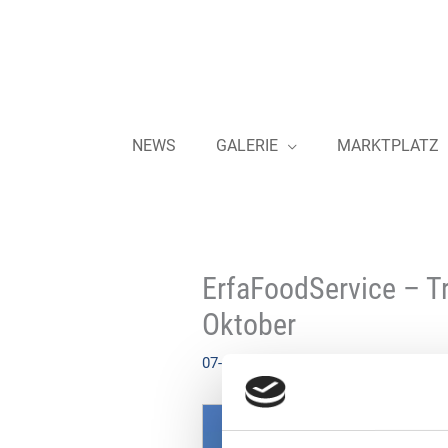
Zum
Inhalt
springen
NEWS
GALERIE
MARKTPLATZ
ErfaFoodService – Tr
Oktober
07-08-2024