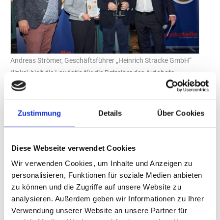
Andreas Strömer, Geschäftsführer „Heinrich Stracke GmbH“
(links) hielt die Laudatio für die Betreiber des Autohofs
Thiersheim, Silke und Rolf Küstner. Branchen-Netzwerker
Istvan Elias (rechts) moderierte durch den Abend bei der
Preisverleihung „Tankstelle des Jahres 2024“ im September in
Zustimmung
Details
Über Cookies
der Motorworld Köln. Der Autohof Thiersheim erhielt den
Sonderpreis in der Kategorie „Kundenorientierung“.
Foto: Reinhard Rosendahl
Diese Webseite verwendet Cookies
Der „ErfaFoodService“ lädt in Kooperation mit Branchen-
Wir verwenden Cookies, um Inhalte und Anzeigen zu
Netzwerker Istvan Elias und Nico Krippl ein zum
personalisieren, Funktionen für soziale Medien anbieten
Erfahrungsaustausch zum Thema Kundenorienteriung am
zu können und die Zugriffe auf unsere Website zu
Autohof Thiersheim.
analysieren. Außerdem geben wir Informationen zu Ihrer
Verwendung unserer Website an unsere Partner für
In der Einladung heißt es: „Erfolgsgeschichten und innovative