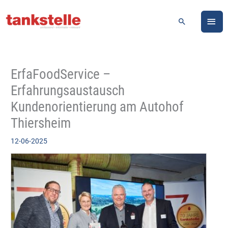
Zum
HA
Inhalt
Suchen
springen
ErfaFoodService –
Erfahrungsaustausch
Kundenorientierung am Autohof
Thiersheim
12-06-2025