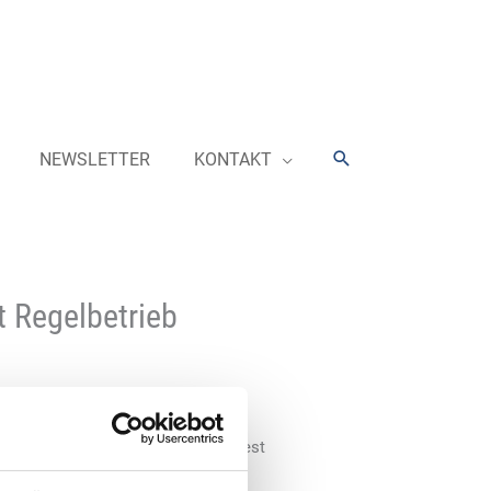
Suchen
NEWSLETTER
KONTAKT
 Regelbetrieb
ngsanlagen Deutschlands in
n Regelbetrieb. Die „Erdgas Südwest
 Tochterunternehmen der „Erdgas