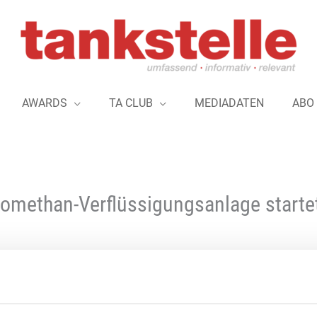
AWARDS
TA CLUB
MEDIADATEN
ABO
omethan-Verflüssigungsanlage startet
Eine der größten Biomethan-Verflüssigu
Burghaun nahe der Autobahn 7 geht in de
Bio-LNG GmbH“, ein hundertprozentiges