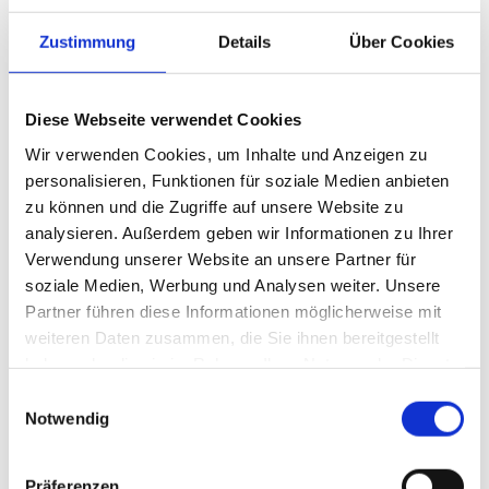
Umsatzpotenziale zu eröffnen und die eigene
Zustimmung
Details
Über Cookies
Marktposition zu stärken, sind
Gesamtlösungen für eine smarte Steuerung
von Energieflüssen und eine Visualisierung
Diese Webseite verwendet Cookies
und Prognostizierung des Verbrauchs
Wir verwenden Cookies, um Inhalte und Anzeigen zu
entscheidend“, sagt Markus Große
personalisieren, Funktionen für soziale Medien anbieten
Gorgemann, Geschäftsführer bei
zu können und die Zugriffe auf unsere Website zu
„Energielenker Solutions“.
analysieren. Außerdem geben wir Informationen zu Ihrer
Verwendung unserer Website an unsere Partner für
soziale Medien, Werbung und Analysen weiter. Unsere
Das Heimenergiemanagementsystem (HEMS) „Enbas“
Partner führen diese Informationen möglicherweise mit
Im Mittelpunkt stehen das herstellerunabhängige
weiteren Daten zusammen, die Sie ihnen bereitgestellt
Heimenergiemanagementsystem „Enbas“, das dynamische
haben oder die sie im Rahmen Ihrer Nutzung der Dienste
Lastmanagement „Lobas“ sowie der Erzeugungs-Anlagen-Regler.
gesammelt haben.
Einwilligungsauswahl
„Enbas“ steuert Energieflüsse in Privathaushalten und koppelt
Notwendig
Photovoltaik, Wärmepumpe, Batteriespeicher und Wallbox
intelligent. Durch die Nutzung dynamischer Stromtarife und
Präferenzen