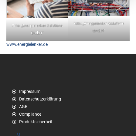
Foto: „Energielenker Solutions
Foto: „Energielenker Solutions
GmbH“
GmbH“
www.energielenker.de
Impressum
Datenschutzerklärung
AGB
Compliance
Produktsicherheit
Suchen