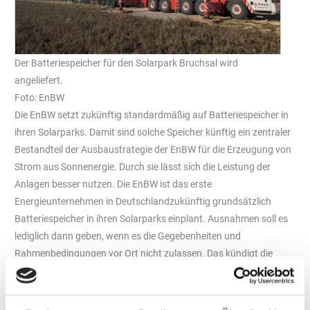
Der Batteriespeicher für den Solarpark Bruchsal wird
angeliefert.
Foto: EnBW
Die EnBW setzt zukünftig standardmäßig auf Batteriespeicher in
ihren Solarparks. Damit sind solche Speicher künftig ein zentraler
Bestandteil der Ausbaustrategie der EnBW für die Erzeugung von
Strom aus Sonnenergie. Durch sie lässt sich die Leistung der
Anlagen besser nutzen. Die EnBW ist das erste
Energieunternehmen in Deutschlandzukünftig grundsätzlich
Batteriespeicher in ihren Solarparks einplant. Ausnahmen soll es
lediglich dann geben, wenn es die Gegebenheiten und
Rahmenbedingungen vor Ort nicht zulassen. Das kündigt die
EnBW anlässlich der Lieferung des Batteriespeichers für ihren
Solarpark bei Bruchsal, nördlich von Karlsruhe, an. Diese Anlage
soll im Dezember 2023 in Betrieb gehen und im Frühjahr 2024