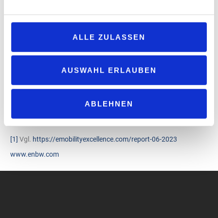
Betreiberin des größten Schnellladenetzes
Zudem baut das Energieunternehmen das EnBW HyperNetz auch
ALLE ZULASSEN
selbst in hohem Tempo weiter aus. Innerhalb Deutschlands hat
die EnBW das mit Abstand größte Schnellladenetz errichtet. Bis
2030 möchte sie bundesweit rund 30.000 Schnellladepunkte
AUSWAHL ERLAUBEN
betreiben. Damit will die EnBW einen relevanten Anteil zum
erwarteten Gesamtbedarf an öffentlicher Ladeinfrastruktur in
Deutschland leisten – schätzungsweise 130.000 bis 150.000
ABLEHNEN
Schnellladepunkte. Dafür investiert die EnBW jährlich rund 200
Millionen Euro.
[1]
Vgl.
https://emobilityexcellence.com/report-06-2023
www.enbw.com