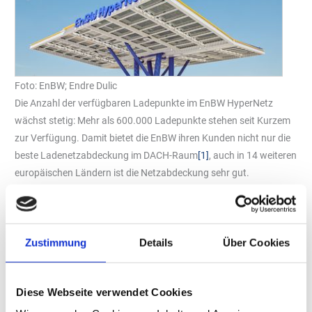
Foto: EnBW; Endre Dulic
Die Anzahl der verfügbaren Ladepunkte im EnBW HyperNetz
wächst stetig: Mehr als 600.000 Ladepunkte stehen seit Kurzem
zur Verfügung. Damit bietet die EnBW ihren Kunden nicht nur die
beste Ladenetzabdeckung im DACH-Raum
[1]
, auch in 14 weiteren
europäischen Ländern ist die Netzabdeckung sehr gut.
„Die Anzahl der im EnBW HyperNetz verfügbaren Ladepunkte hat
sich in weniger als zwei Jahren verdoppelt“, sagt EnBW-
Vorständin Colette Rückert-Hennen. „Mit dieser positiven
Zustimmung
Details
Über Cookies
Entwicklung stellen wir Autofahrer ein sehr dichtes Ladenetz in
Deutschland und in Europa zur Verfügung. Damit zeigen wir, dass
E-Mobilität für unsere Kunden im Alltag und auf Reisen eine
Diese Webseite verwendet Cookies
Selbstverständlichkeit ist.“