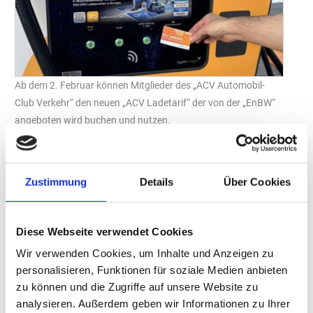
Ab dem 2. Februar können Mitglieder des „ACV Automobil-
Club Verkehr“ den neuen „ACV Ladetarif“ der von der „EnBW“
angeboten wird buchen und nutzen.
Foto: EnBW
Das Energieunternehmen „EnBW“ und der „ACV Automobil-Club
Verkehr“ kooperieren ab dem 2. Februar 2026 im Bereich
Zustimmung
Details
Über Cookies
Elektromobilität. Mit dem neuen „ACV Ladetarif“ können die über
520.000 Mitglieder des drittgrößten Automobilclubs in
Deutschland, das bundesweit größte Schnellladenetz zu
Diese Webseite verwendet Cookies
vergünstigten Konditionen nutzen.
Wir verwenden Cookies, um Inhalte und Anzeigen zu
„Mit der Kooperation setzen wir ein Zeichen für die Zukunft der
personalisieren, Funktionen für soziale Medien anbieten
Elektromobilität“, erklärt Lars Jacobs, Chief Commercial Officer E-
zu können und die Zugriffe auf unsere Website zu
Mobilität bei der „EnBW“. „Gemeinsam mit dem „ACV“ möchten
analysieren. Außerdem geben wir Informationen zu Ihrer