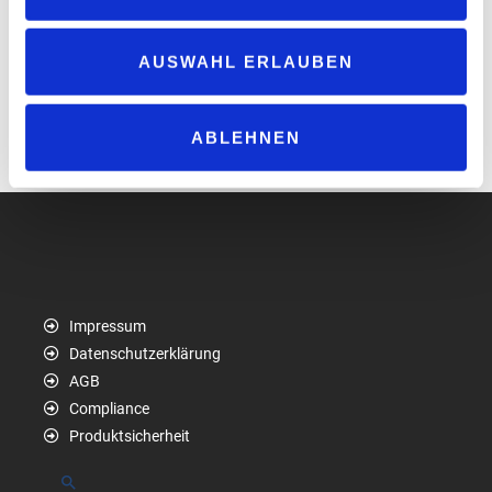
Schnellladepunkte in Deutschland betreiben. „ACV“-Mitglieder
können den neuen Tarif ab dem 2. Februar 2026 über die „ACV“
App beantragen und anschließend über die „EnBW mobility+“ App
AUSWAHL ERLAUBEN
nutzen.
www.enbw.com
ABLEHNEN
www.acv.de
Impressum
Datenschutzerklärung
AGB
Compliance
Produktsicherheit
Suchen