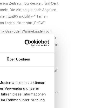
diesem Zeitraum bundesweit fünf Cent
tunde. Die Aktion gilt nach Angaben
llen „EnBW mobility+“ Tarifen,
 an Ladepunkten von „EnBW“.
om-, Gas- oder Wärmekunden von
tionszeitraums beispielsweise für
nde laden. Regulär liegt der Preis in
nt pro Kilowattstunde. Im Tarif S
gebühr beträgt der Preis während
Über Cookies
ent statt 56 Cent pro
nternehmen entspricht dies im Tarif
.
 Medien anbieten zu können
hrer Verwendung unserer
variablen Preise. Auch Ad-hoc-Preise
 führen diese Informationen
 und Ferienzeit sowie dem Ziel, E-
ie im Rahmen Ihrer Nutzung