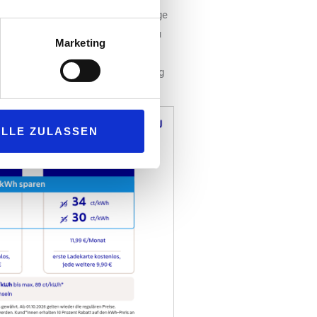
tung, um kurzfristige Preissprünge
st das Unternehmen auf den Ausbau
Marketing
hnellladepunkt von „EnBW“.
ellen. Dieses Ziel werde regelmäßig
ALLE ZULASSEN