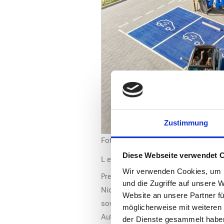
Zustimmung
Foto: EnBW / Endre Dulic
Diese Webseite verwendet 
L einer Reduzierung von mehr als 14 
Wir verwenden Cookies, um I
Preise anderer Betreiber bleiben unverände
und die Zugriffe auf unsere 
Nicht Teil der Aktion sind Ladepunkt
Website an unsere Partner fü
sowie die Blockiergebühr bleiben unv
möglicherweise mit weiteren
Auto-Fahrer im Alltag und unterwegs 
der Dienste gesammelt habe