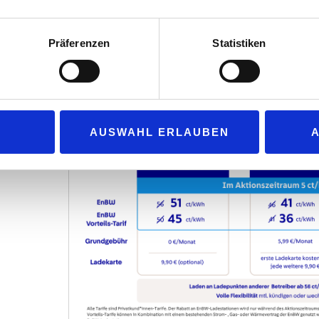
 „EnBW“ bei den Ladetarifen auf eine vorausschauende Preisgestal
ngen im Ladeangebot seien derzeit nicht geplant. Zugleich verwei
Präferenzen
Statistiken
. Im Schnitt finde sich in Deutschland etwa alle 50 Kilometer ein Sc
d 20 Prozent der bundesweit benötigten Schnellladepunkte bereitst
ng angepasst.
AUSWAHL ERLAUBEN