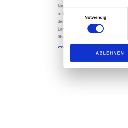
Nach Angaben des Unternehmens setzt
Einwilligungsauswahl
möglichst zu vermeiden. Preiserhöhu
Notwendig
der eigenen Schnellladeinfrastruktur
Langfristig will das Unternehmen run
überprüft und an die Marktentwicklu
www.enbw.com
ABLEHNEN