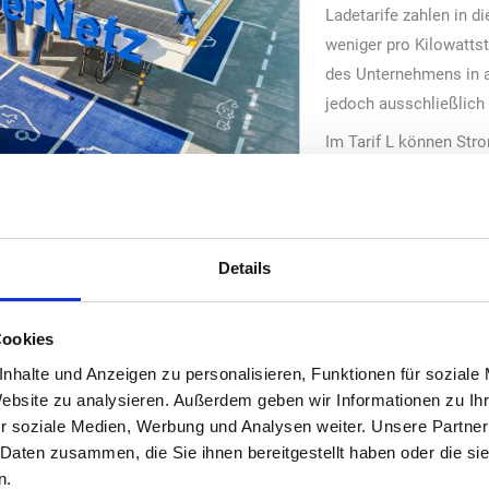
Ladetarife zahlen in 
weniger pro Kilowatts
des Unternehmens in a
jedoch ausschließlich
Im Tarif L können Str
„EnBW“ während des Ak
30 Cent pro Kilowattstu
diesem Tarif bei 35 Ce
ohne monatliche Grund
Details
der Sommeraktion 51 C
Kilowattstunde. Laut U
Cookies
Prozent. Kunden sollen per E-Mail über die Aktion informiert werden
nhalte und Anzeigen zu personalisieren, Funktionen für soziale
rt
Website zu analysieren. Außerdem geben wir Informationen zu I
e anderer Betreiber im „EnBW HyperNetz“. Dort gelten weiterhin die 
r soziale Medien, Werbung und Analysen weiter. Unsere Partner
erändert. „EnBW“ begründet die befristete Maßnahme mit der Reise-
 Daten zusammen, die Sie ihnen bereitgestellt haben oder die s
zu entlasten.
n.