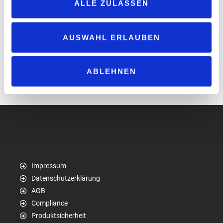
ALLE ZULASSEN
Version veröffentlicht. Die Kartendarstellung kann sich dabei
unterscheiden und einzelne Funktionen sind in Android Auto nicht
verfügbar, zum Beispiel die Routenplanung. Grund dafür sind die
AUSWAHL ERLAUBEN
vielfältigen Kombinationen aus Auto- und Smartphone-
Herstellern, sowie der Softwareversionen des Smartphones und
ABLEHNEN
der Versionen der Google-Android-Auto-App.
www.enbw.com/elektromobilitaet/produkte/mobilityplus-app
Impressum
Datenschutzerklärung
AGB
Compliance
Produktsicherheit