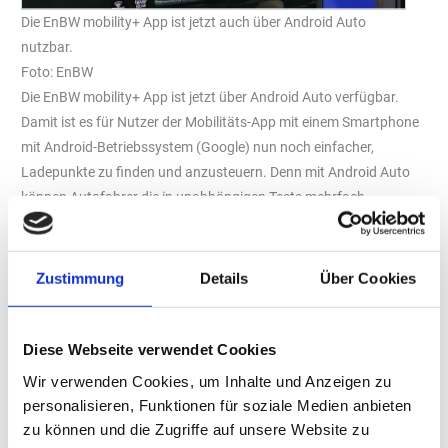
Die EnBW mobility+ App ist jetzt auch über Android Auto
nutzbar.
Foto: EnBW
Die EnBW mobility+ App ist jetzt über Android Auto verfügbar.
Damit ist es für Nutzer der Mobilitäts-App mit einem Smartphone
mit Android-Betriebssystem (Google) nun noch einfacher,
Ladepunkte zu finden und anzusteuern. Denn mit Android Auto
können Autofahrer die in unabhängigen Tests mehrfach
ausgezeichnete EnBW mobility+ App über das Display ihres
Fahrzeugs bedienen. So haben sie mehr als 400.000 Ladepunkte
in Europa im EnBW HyperNetz auch unterwegs immer zur
Zustimmung
Details
Über Cookies
Verfügung. Bereits im vergangenen Jahr hatte die EnBW mit
Apple CarPlay die entsprechende Funktion für Nutzer eines Apple-
Smartphones eingeführt. Die EnBW mobility+ App wurde bislang
Diese Webseite verwendet Cookies
mehr als zwei Millionen Mal heruntergeladen und ist die am
Wir verwenden Cookies, um Inhalte und Anzeigen zu
besten bewertete E-Mobilitäts-App.
personalisieren, Funktionen für soziale Medien anbieten
zu können und die Zugriffe auf unsere Website zu
Android Auto verbindet Navigations- und Unterhaltungsapps