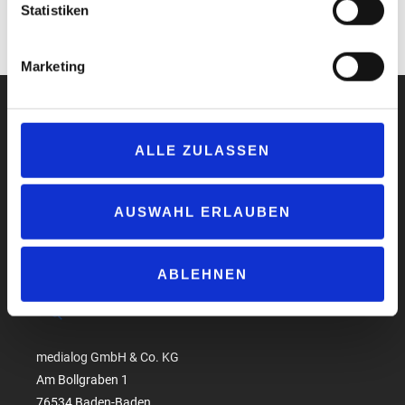
Statistiken
www.ogcleanfuels.com/de
www.neste.de
Marketing
ALLE ZULASSEN
Impressum
Datenschutzerklärung
AUSWAHL ERLAUBEN
AGB
Compliance
ABLEHNEN
Produktsicherheit
Suchen
medialog GmbH & Co. KG
Am Bollgraben 1
76534 Baden-Baden