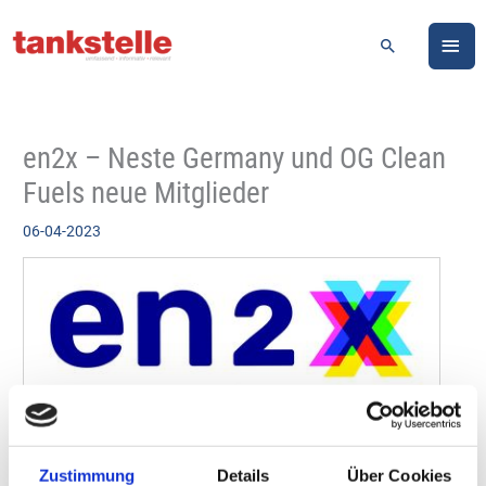
Zum
HA
Inhalt
Suchen
springen
en2x – Neste Germany und OG Clean
Fuels neue Mitglieder
06-04-2023
Zustimmung
Details
Über Cookies
Logo: en2x