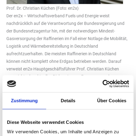
Prof. Dr. Christian Küchen (Foto: en2x)
Der en2x – Wirtschaftsverband Fuels und Energie weist
nachdrücklich auf die Verantwortung der Bundesregierung und
der Bundesnetzagentur hin, mit der notwendigen Mindest-
Gasversorgung der Raffinerien im Fall einer Notlage die Mobilität,
Logistik und Wärmebereitstellung in Deutschland
aufrechtzuerhalten. Die meisten Raffinerien in Deutschland
können nicht komplett ohne Erdgas betrieben werden. Darauf
verweist en2x-Hauptgeschäftsführer Prof. Christian Küchen
angesichts der aktuellen Diskussion zur Frage, an wen knappe
Erdgasmengen zukünftig bevorzugt gehen sollten. „Wo Erdgas in
Raffinerien ersetzt werden kann, haben wir es bereits ersetzt oder
werden das kurzfristig tun, wenn die entsprechenden
Zustimmung
Details
Über Cookies
Genehmigungen der Behörden erteilt werden. Allerdings gibt es
einen Mindestbedarf, der nicht unterschritten werden kann.“
Diese Webseite verwendet Cookies
Erdgas wird in Raffinerien unter anderem für die Herstellung von
Wir verwenden Cookies, um Inhalte und Anzeigen zu
Wasserstoff benötigt, der für die Produktion von schwefelarmem