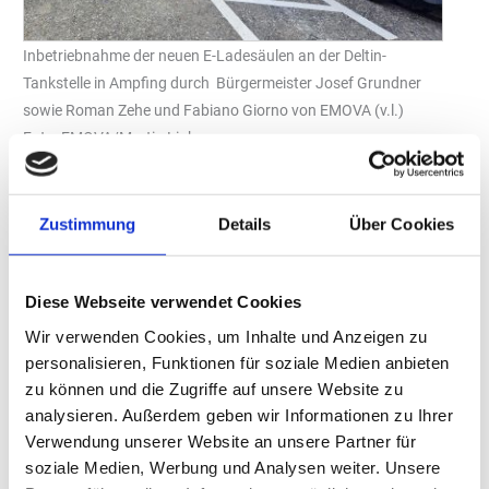
Inbetriebnahme der neuen E-Ladesäulen an der Deltin-
Tankstelle in Ampfing durch Bürgermeister Josef Grundner
sowie Roman Zehe und Fabiano Giorno von EMOVA (v.l.)
Foto: EMOVA/Martin Linkemann
Das zu EMOVA gehörende DELTIN-Tankstellennetz erweitert sein
Angebot für Autofahrer um Ladesäulen für die E-Mobilität. Ab
sofort ist auch an der DELTIN-Tankstelle in Ampfing neben dem
Zustimmung
Details
Über Cookies
bisherigen Angebot an Otto- und Diesel-Kraftstoffen rund um die
Uhr auch Elektrizität für E-Autos mit den gängigen
Ladestandards inklusive Tesla im Angebot. Jede Ladesäule ist mit
Diese Webseite verwendet Cookies
zwei Ladepunkten mit bis zu 300 Kilowatt Leistung zum
Wir verwenden Cookies, um Inhalte und Anzeigen zu
parallelen Laden von zwei Fahrzeugen ausgestattet. Noch im
personalisieren, Funktionen für soziale Medien anbieten
Laufe dieses Jahres ist eine Verdopplung der Kapazität auf vier
zu können und die Zugriffe auf unsere Website zu
Ladepunkte vorgesehen. Der dafür notwendige Strom wird
analysieren. Außerdem geben wir Informationen zu Ihrer
teilweise über eine eigene 50-Kilowatt-Photovoltaikanlagen auf
Verwendung unserer Website an unsere Partner für
dem Tankstellendach generiert, mit einer Jahresleistung von fast
soziale Medien, Werbung und Analysen weiter. Unsere