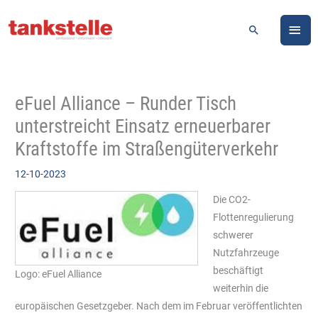
Zum
HA
Inhalt
Suchen
springen
eFuel Alliance – Runder Tisch
unterstreicht Einsatz erneuerbarer
Kraftstoffe im Straßengüterverkehr
12-10-2023
Die CO2-
Flottenregulierung
schwerer
Nutzfahrzeuge
beschäftigt
Logo: eFuel Alliance
weiterhin die
europäischen Gesetzgeber. Nach dem im Februar veröffentlichten