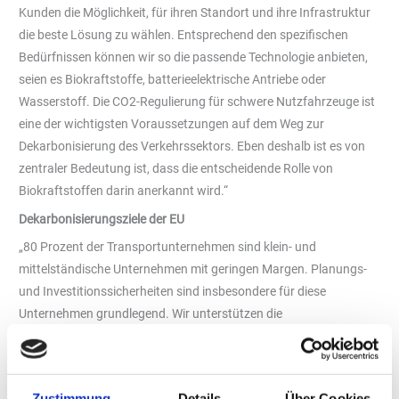
Kunden die Möglichkeit, für ihren Standort und ihre Infrastruktur
die beste Lösung zu wählen. Entsprechend den spezifischen
Bedürfnissen können wir so die passende Technologie anbieten,
seien es Biokraftstoffe, batterieelektrische Antriebe oder
Wasserstoff. Die CO2-Regulierung für schwere Nutzfahrzeuge ist
eine der wichtigsten Voraussetzungen auf dem Weg zur
Dekarbonisierung des Verkehrssektors. Eben deshalb ist es von
zentraler Bedeutung ist, dass die entscheidende Rolle von
Biokraftstoffen darin anerkannt wird.“
Dekarbonisierungsziele der EU
„80 Prozent der Transportunternehmen sind klein- und
mittelständische Unternehmen mit geringen Margen. Planungs-
und Investitionssicherheiten sind insbesondere für diese
Unternehmen grundlegend. Wir unterstützen die
Dekarbonisierungsziele der EU im Transportsektor, doch fordern
eine faire Umsetzung, die mehr als eine Lösungsoption zulassen.
Es ist von entscheidender Bedeutung, einen technologieneutralen
Zustimmung
Details
Über Cookies