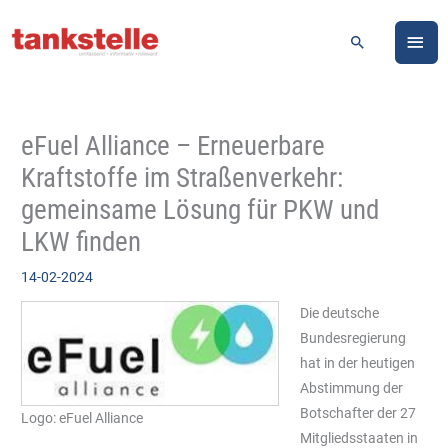
Zum
HA
Inhalt
Suchen
springen
eFuel Alliance – Erneuerbare
Kraftstoffe im Straßenverkehr:
gemeinsame Lösung für PKW und
LKW finden
14-02-2024
Die deutsche
Bundesregierung
hat in der heutigen
Abstimmung der
Botschafter der 27
Logo: eFuel Alliance
Mitgliedsstaaten in