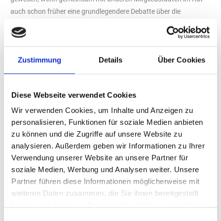
auch schon früher eine grundlegendere Debatte über die
Systematik dieser Regulierung initiiert worden wäre. „Nun haben
wir einen weiteren letztlich zu nichts verpflichtenden
Erwägungsgrund und müssen darauf hoffen, dass die EU-
Zustimmung
Details
Über Cookies
Kommission diesen Ball aufgreift und weitere Vorschläge zur
Einbeziehung erneuerbarer Kraftstoffe vorlegt.“
Arbeit an Lösungsoptionen seitens der Industrie
Diese Webseite verwendet Cookies
Schon für die PKW-Regulierung wurde ein ähnlicher Kompromiss
Wir verwenden Cookies, um Inhalte und Anzeigen zu
gefunden. Seit Herbst letzten Jahres steht ein konkreter
personalisieren, Funktionen für soziale Medien anbieten
Vorschlag seitens der EU-Kommission aus, inwieweit ein
zu können und die Zugriffe auf unsere Website zu
ausschließlich mit eFuels betriebenes Verbrennungsfahrzeug ab
analysieren. Außerdem geben wir Informationen zu Ihrer
2035 neu zugelassen werden kann. Dies gilt es künftig auch für
Verwendung unserer Website an unsere Partner für
LKW zu definieren. Eine Expertenkommission der EU-Kommission
soziale Medien, Werbung und Analysen weiter. Unsere
und der Mitgliedstaaten konnte bislang keinen Kompromiss
Partner führen diese Informationen möglicherweise mit
finden. Die Industrie arbeitet parallel an Lösungsoptionen, die sie
weiteren Daten zusammen, die Sie ihnen bereitgestellt
der neuen Kommission bis Ende des Jahres 2024 vorlegen wollen.
haben oder die sie im Rahmen Ihrer Nutzung der Dienste
Eine potenzielle Anrechnung von eFuels ist bislang nur in der
gesammelt haben.
Einwilligungsauswahl