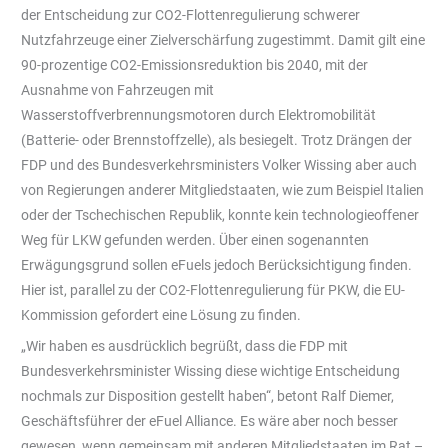
der Entscheidung zur CO2-Flottenregulierung schwerer
Nutzfahrzeuge einer Zielverschärfung zugestimmt. Damit gilt eine
90-prozentige CO2-Emissionsreduktion bis 2040, mit der
Ausnahme von Fahrzeugen mit
Wasserstoffverbrennungsmotoren durch Elektromobilität
(Batterie- oder Brennstoffzelle), als besiegelt. Trotz Drängen der
FDP und des Bundesverkehrsministers Volker Wissing aber auch
von Regierungen anderer Mitgliedstaaten, wie zum Beispiel Italien
oder der Tschechischen Republik, konnte kein technologieoffener
Weg für LKW gefunden werden. Über einen sogenannten
Erwägungsgrund sollen eFuels jedoch Berücksichtigung finden.
Hier ist, parallel zu der CO2-Flottenregulierung für PKW, die EU-
Kommission gefordert eine Lösung zu finden.
„Wir haben es ausdrücklich begrüßt, dass die FDP mit
Bundesverkehrsminister Wissing diese wichtige Entscheidung
nochmals zur Disposition gestellt haben“, betont Ralf Diemer,
Geschäftsführer der eFuel Alliance. Es wäre aber noch besser
gewesen, wenn gemeinsam mit anderen Mitgliedstaaten im Rat –