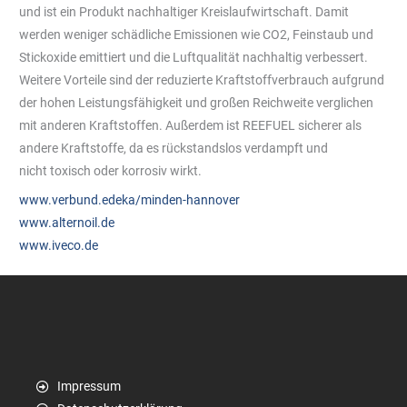
und ist ein Produkt nachhaltiger Kreislaufwirtschaft. Damit
werden weniger schädliche Emissionen wie CO2, Feinstaub und
Stickoxide emittiert und die Luftqualität nachhaltig verbessert.
Weitere Vorteile sind der reduzierte Kraftstoffverbrauch aufgrund
der hohen Leistungsfähigkeit und großen Reichweite verglichen
mit anderen Kraftstoffen. Außerdem ist REEFUEL sicherer als
andere Kraftstoffe, da es rückstandslos verdampft und
nicht toxisch oder korrosiv wirkt.
www.verbund.edeka/minden-hannover
www.alternoil.de
www.iveco.de
Impressum