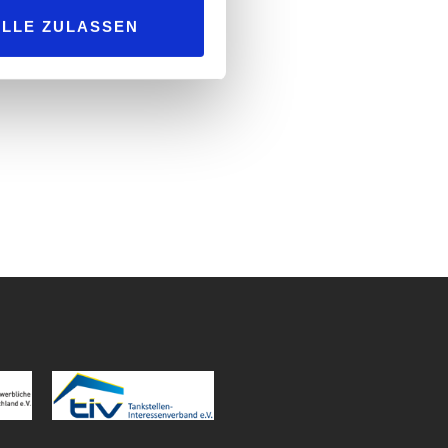
Allein dieses Volumen erspart der
ALLE ZULASSEN
dt. Ein wichtiger Aspekt –
nd Feinstaubpartikeln.