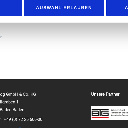
0 LNG-Lkw mit dem CO2-armen Kraftstoff REEFUEL betankt werden. 
AUSWAHL ERLAUBEN
n CO2. Das entspricht den jährlichen CO2-Emissionen einer Kleinsta
 – ist darüber hinaus auch die Vermeidung von Stickoxiden (NOx) u
r
log GmbH & Co. KG
Unsere Partner
lgraben 1
 Baden-Baden
n: +49 (0) 72 25 606-00