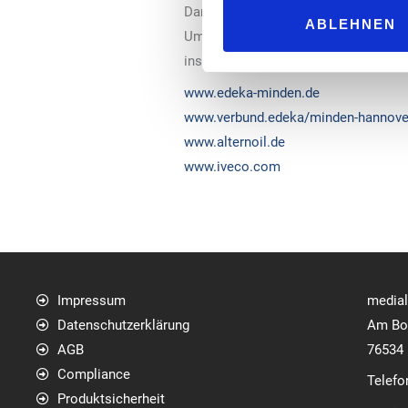
Darüber können künftig alle rund 70
ABLEHNEN
Umwelt pro Jahr bis zu 40.000 Tonne
insbesondere im städtischen Bereich
www.edeka-minden.de
www.verbund.edeka/minden-hannove
www.alternoil.de
www.iveco.com
Impressum
media
Datenschutzerklärung
Am Bol
AGB
76534
Compliance
Telefo
Produktsicherheit