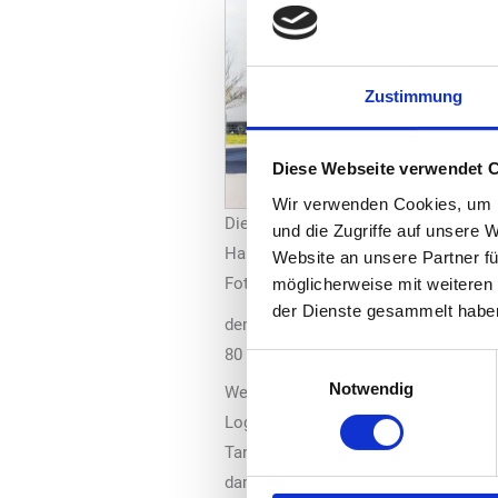
Zustimmung
Diese Webseite verwendet 
Wir verwenden Cookies, um I
Die Bio-LNG-Tankstelle in Lauenau 
und die Zugriffe auf unsere 
Hannover
Website an unsere Partner fü
Foto: Christian Schwier
möglicherweise mit weiteren
der Dienste gesammelt habe
dem aus biologischen Abfällen und W
80 LNG-Fahrzeuge im Einsatz.
Einwilligungsauswahl
Notwendig
Weitere fünf Tankstellen in Planung I
Logistikstandorten Osterweddingen (
Tankstellen in Mittenwalde und Frei
damit eine flächendeckende Tankstell