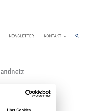
Suchen
NEWSLETTER
KONTAKT
landnetz
Das Energieunternehmen erhielt den
hr als 1.200 neuen
en vom Ministerium für Digitales
Über Cookies