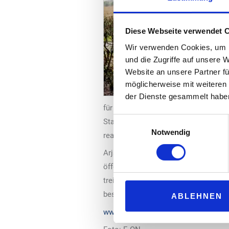
Diese Webseite verwendet 
Wir verwenden Cookies, um I
und die Zugriffe auf unsere 
Website an unsere Partner fü
möglicherweise mit weiteren
der Dienste gesammelt habe
für insgesamt rund 1.000 deutschlan
Einwilligungsauswahl
Standorten Ladeleistungen von bis z
Notwendig
realisiert werden.
Arjan van der Eijk, COO von E.ON Drive
öffentliche Ladeinfrastruktur und we
treiben wir den Ausbau an Standorten
besonders gut in den Alltag der Mens
ABLEHNEN
www.e.on.de