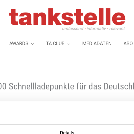
AWARDS
TA CLUB
MEDIADATEN
ABO
00 Schnellladepunkte für das Deutsch
E.ON wird Teil des Deutschlandnetzes. 
Zuschlag für den Bau und Betrieb von me
Schnellladepunkten an rund 140 Standort
Details