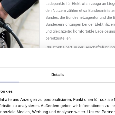
Ladepunkte für Elektrofahrzeuge an Lie
den Nutzern zählen etwa Bundesminister
Bundes, die Bundesnetzagentur und die BI
Bundeseinrichtungen bei der Elektrifizier
und gleichzeitig komfortable Ladelösung
bereitzustellen.
Christoph Ebert, in der Geschäftsführung
DACH-Region: „Der Hochlauf der Elektrom
uen die Ladeinfrastruktur auf den Liegenschaften des Bundes in g
it ihrem Dienstfahrzeug elektrisch unterwegs sind oder mit dem Ele
Details
te Projekt gemeinsam mit der BImA schnell und effizient umzusetz
 ein großes Stück näher.“
mA-Geschäftsbereichs Facility Management, ergänzt: „Die E-Mobilität
Cookies
n für ihren Fuhrpark einen großen Bedarf an entsprechenden Lades
nhalte und Anzeigen zu personalisieren, Funktionen für soziale
des Bundes ist es für uns von hoher Bedeutung, sie im Bereich E-M
Website zu analysieren. Außerdem geben wir Informationen zu I
zutragen.“
r soziale Medien, Werbung und Analysen weiter. Unsere Partner