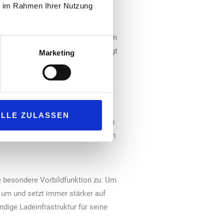
ie im Rahmen Ihrer Nutzung
en Ladesäulen und Wallboxen aus.
ox – abhängig von den Fahrprofilen
rieb der Ladestationen und versorgt
Marketing
chiedenen Verwendergruppen und
eg. So können beispielsweise
ximal verfügbare Last zugeordnet.
ALLE ZULASSEN
ung zugunsten des Einsatzfahrzeugs
nd effektives Laden, sondern auch
e besondere Vorbildfunktion zu. Um
h um und setzt immer stärker auf
dige Ladeinfrastruktur für seine