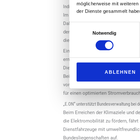
möglicherweise mit weiteren
Individuelle und intelligente Ladelösungen
der Dienste gesammelt habe
Im Rahmen ihrer Partnerschaft statt
Dabei kommt jeweils die passende L
Einwilligungsauswahl
der Nutzerinnen und Nutzer und der 
Notwendig
diese mit 100 Prozent Ökostrom.
Ein intelligentes Lade- und Lastman
ermöglicht eine gezielte Priorisieru
Dienstfahrzeuge einen bevorzugten Z
ABLEHNEN
Bei gleichzeitiger Nutzung durch and
vorübergehend zu reduzieren. Dabei 
für einen optimierten Stromverbrauch
„E.ON“ unterstützt Bundesverwaltung bei der
Beim Erreichen der Klimaziele und d
die Elektromobilität zu fördern, fähr
Dienstfahrzeuge mit umweltfreundlich
Bundesliegenschaften auf.