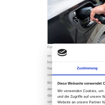
Foto: E.on SE
im Bereich der Verwaltungen. Wir ba
komfortable Lösungen für alle, die m
Zustimmung
freuen uns sehr, dieses ambitionier
und überall einfach laden zu können,
Brigitte Bourscheidt, Leiterin des BI
Diese Webseite verwendet 
den Klimaschutz. Unsere Nutzer habe
Wir verwenden Cookies, um I
das zentrale Immobilienunternehmen 
und die Zugriffe auf unsere 
und somit aktiv zur Energiewende bei
Website an unsere Partner fü