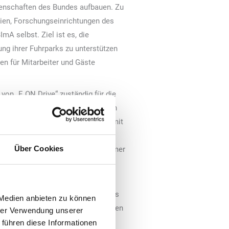
genschaften des Bundes aufbauen. Zu
ien, Forschungseinrichtungen des
mA selbst. Ziel ist es, die
ung ihrer Fuhrparks zu unterstützen
en für Mitarbeiter und Gäste
 von „E.ON Drive“ zuständig für die
obilität ist in vollem Gange, auch
roßem Umfang aus und schaffen damit
ktroauto zur Arbeit pendeln. Wir
Über Cookies
en. Damit kommen wir dem Ziel, immer
 ist ein entscheidender Faktor für
äulen bei der BImA angemeldet. Als
 Medien anbieten zu können
obilität bestmöglich zu unterstützen
hrer Verwendung unserer
 führen diese Informationen