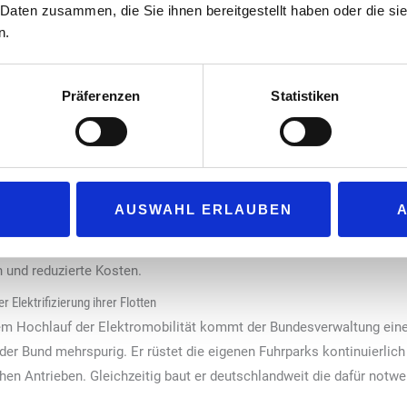
 Daten zusammen, die Sie ihnen bereitgestellt haben oder die s
 für unterschiedlichste Nutzergruppen
n.
en „E.ON“ und die BImA Standorte in ganz Deutschland mit tausend
adelösung zum Einsatz – Schnellladesäule, Normallader oder Wallb
Standdauer ihrer E-Fahrzeuge. „E.ON“ übernimmt den Aufbau und Bet
Präferenzen
Statistiken
agement berücksichtigt darüber hinaus die Anforderungen der vers
ng und Steuerung der Lasten über die verschiedenen Standorte hinw
ugang zur Ladesäule erhalten. Dabei wird ihnen automatisch die ma
AUSWAHL ERLAUBEN
ere Gruppen, beispielsweise Gäste, ist es möglich, deren Ladeleist
sorgt das smarte Lastmanagement nicht nur für ein zweckmäßiges u
 und reduzierte Kosten.
 Elektrifizierung ihrer Flotten
em Hochlauf der Elektromobilität kommt der Bundesverwaltung ein
t der Bund mehrspurig. Er rüstet die eigenen Fuhrparks kontinuierlic
en Antrieben. Gleichzeitig baut er deutschlandweit die dafür notwen