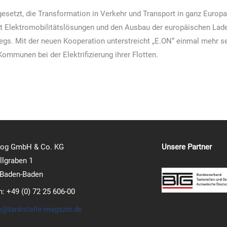
setzt, die Transformation in Verkehr und Transport in ganz Europa 
 Elektromobilitätslösungen und den Ausbau der europäischen Ladei
gs. Mit der neuen Kooperation unterstreicht „E.ON“ einmal mehr se
mmunen bei der Elektrifizierung ihrer Flotten.
log GmbH & Co. KG
Unsere Partner
lgraben 1
 Baden-Baden
n: +49 (0) 72 25 606-00
e@tankstelle-magazin.de