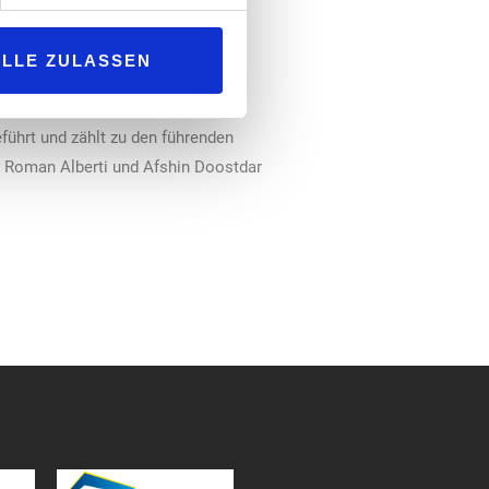
Bedeutung. Insbesondere bei
stspitzen zu reduzieren.
ALLE ZULASSEN
ugflotten unter hohem
eführt und zählt zu den führenden
, Roman Alberti und Afshin Doostdar