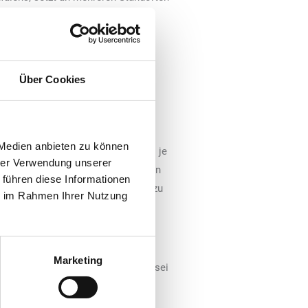
ener Cleantech-Unternehmens
lagen verfügen über eine
tunden und eine Leistung von 7,3
ei Planung, Bau und Wartung der
Über Cookies
len sich die Investitionen in die
ger als drei Jahren amortisieren.
 Medien anbieten zu können
 des vor Ort erzeugten Solarstroms je
hrer Verwendung unserer
teigen. Die Batteriespeicher sollen
 führen diese Informationen
ffizienter zu nutzen, Lastspitzen zu
ie im Rahmen Ihrer Nutzung
tandorten mit begrenzten
Marketing
, Co-CEO der „Fiege Gruppe“. Ziel sei