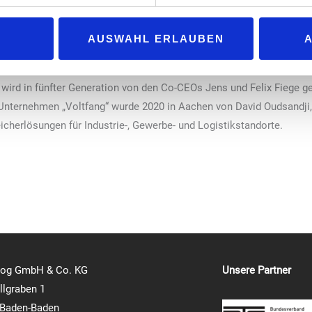
iebranche gewinnt der Einsatz von Batteriespeichern zunehmend an 
und E-Pkw können Speicher helfen, Netzengpässe zu vermeiden und La
AUSWAHL ERLAUBEN
rte, gerade die Logistik stehe durch die Elektrifizierung von Fahrze
iespeicher seien dabei „ein zentraler Baustein“.
n wird in fünfter Generation von den Co-CEOs Jens und Felix Fiege g
 Unternehmen „Voltfang“ wurde 2020 in Aachen von David Oudsandji
icherlösungen für Industrie-, Gewerbe- und Logistikstandorte.
log GmbH & Co. KG
Unsere Partner
lgraben 1
 Baden-Baden