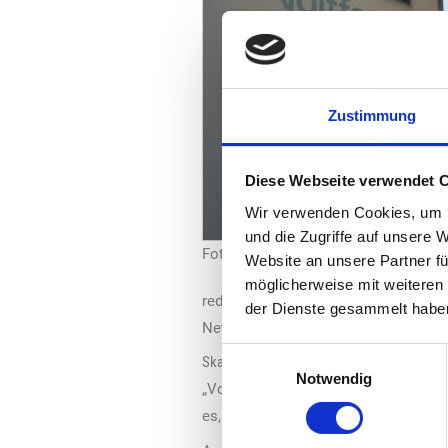
Zustimmung
Diese Webseite verwendet 
Wir verwenden Cookies, um I
und die Zugriffe auf unsere 
Foto: Voltfang
Website an unsere Partner fü
möglicherweise mit weiteren
reduzieren und die Ladeinfrastruktu
der Dienste gesammelt habe
Netzanschlusskapazitäten.
Einwilligungsauswahl
Skalierbare Speicherlösung
Notwendig
„Voltfang bietet uns eine technologi
es, „wirtschaftliche Energie-Ökosyst