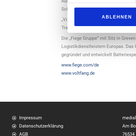
Auch für die Tankstellen- und Energ
Schnellladeinfrastruktur für E-Lkw 
ABLEHNEN
„Voltfang“-CEO David Oudsandji erklä
Transformationsdruck. Flexible Batter
Die „Fiege Gruppe“ mit Sitz in Greve
Logistikdienstleistern Europas. Das
gegründet und entwickelt Batteriespe
www.fiege.com/de
www.voltfang.de
Impressum
media
Datenschutzerklärung
Am Bol
AGB
76534