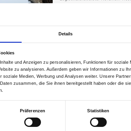
auf Großbatteriespeicher des Aach
„Voltfang“. Die geplanten Speicheran
Gesamtkapazität von 15,6 Megawatts
Megawatt. „Voltfang“ übernimmt dab
Details
Systeme.
Nach Angaben beider Unternehmen sol
Cookies
Speicherlösungen innerhalb von weni
nhalte und Anzeigen zu personalisieren, Funktionen für soziale
Gleichzeitig soll der Eigenverbrauch
Website zu analysieren. Außerdem geben wir Informationen zu I
nach Standort um 15 bis 20 Prozent s
r soziale Medien, Werbung und Analysen weiter. Unsere Partner
dazu beitragen, Photovoltaikanlagen e
 Daten zusammen, die Sie ihnen bereitgestellt haben oder die s
r für elektrische Lkw sowie Flurförderzeuge auszubauen – auch an S
n.
Präferenzen
Statistiken
sch überzeugende und skalierbare Speicherlösung“, sagte Jens Fiege
eme für Logistik und Industrie aufzubauen“.