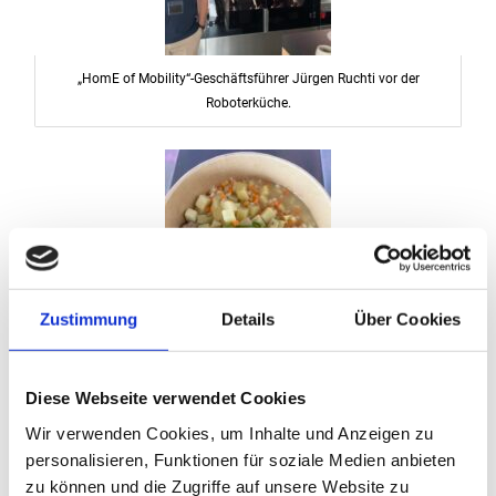
„HomE of Mobility“-Geschäftsführer Jürgen Ruchti vor der
Roboterküche.
Zustimmung
Details
Über Cookies
In der HomE World kommt die Robotic Kitchen von goodbytz
erstmals öffentlich zum Einsatz. Künftig soll sie auch nach
Rezepten von Weltmeisterkoch Holger Stromberg überraschende
Diese Webseite verwendet Cookies
Köstlichkeiten zaubern.
Wir verwenden Cookies, um Inhalte und Anzeigen zu
personalisieren, Funktionen für soziale Medien anbieten
zu können und die Zugriffe auf unsere Website zu