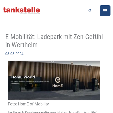
Zum
HA
Inhalt
Suchen
springen
E-Mobilität: Ladepark mit Zen-Gefühl
in Wertheim
08-08-2024
Foto: HomE of Mobility
Im Bereich Kundenorientierung ist das „HomE of Mobility“