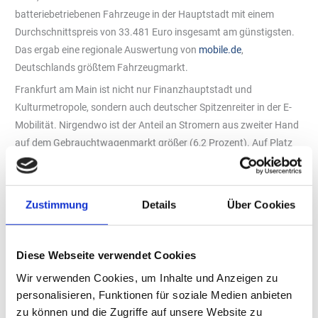
batteriebetriebenen Fahrzeuge in der Hauptstadt mit einem
Durchschnittspreis von 33.481 Euro insgesamt am günstigsten.
Das ergab eine regionale Auswertung von
mobile.de
,
Deutschlands größtem Fahrzeugmarkt.
Frankfurt am Main ist nicht nur Finanzhauptstadt und
Kulturmetropole, sondern auch deutscher Spitzenreiter in der E-
Mobilität. Nirgendwo ist der Anteil an Stromern aus zweiter Hand
auf dem Gebrauchtwagenmarkt größer (6,2 Prozent). Auf Platz
zwei folgt Hamburg mit 6,1 Prozent, auf Platz drei Köln mit
5,8 Prozent. München (5,3 Prozent) und Berlin (4,5 Prozent)
belegen die Plätze vier und fünf.
Zustimmung
Details
Über Cookies
Aufwärtstrend trotz geringer Anteile
Zwar sind die Anteile noch vergleichsweise gering, aber der Trend
geht nach oben. So liegen Frankfurt und Köln nicht nur über dem
Diese Webseite verwendet Cookies
Durchschnitt des deutschen Gesamtmarktes, beide Städte
Wir verwenden Cookies, um Inhalte und Anzeigen zu
verzeichnen außerdem einen Aufwärtstrend: Während in der
personalisieren, Funktionen für soziale Medien anbieten
Mainmetropole 67,9 Prozent mehr E-Autos im Vergleich zum
zu können und die Zugriffe auf unsere Website zu