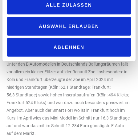
9.907 Euro), in Frankfurt 38.343 Euro (plus 9.583 Euro) und in
ALLE ZULASSEN
Hamburg 35.620 Euro (plus 6.860 Euro). Die im
Großstadtvergleich günstigsten E-Autos gab es in Berlin
(33.481 Euro). Interessant: Nur in München wurden gebrauchte
AUSWAHL ERLAUBEN
Stromer preiswerter angeboten als vergleichbare Verbrenner –
und waren mit durchschnittlich 34.213 Euro knapp 2.000 Euro
günstiger.
ABLEHNEN
Renault Zoe und Co.: Beliebte kleine Großstadtflitzer
Unter den E-Automodellen in Deutschlands Ballungsräumen fällt
vor allem ein kleiner Flitzer auf: der Renault Zoe. Insbesondere in
Köln und Frankfurt überzeugte der Zoe im April 2024 mit
niedrigen Standtagen (Köln: 62,1 Standtage; Frankfurt:
56,3 Standtage) sowie hohen Inseratsaufrufen (Köln: 494 Klicks;
Frankfurt 524 Klicks) und war dazu noch besonders preiswert im
Angebot. Aber auch der Smart ForTwo ist in Frankfurt hoch im
Kurs: Im April wies das Mini-Modell im Schnitt nur 16,3 Standtage
auf und war das mit im Schnitt 12.284 Euro günstigste E-Auto
auf dem Markt.