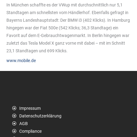
In München schaffte es der VWup mit durchschnittlich nur 5,1
Standtagen am schnellsten vom Händlerhof. Ebenfalls gefragt in
Bayerns Landeshauptstadt: Der BMW i3 (402 Klicks). In Hamburg
hingegen war der Fiat 500e (542 Klicks; 36,3 Standtage) ein
Favorit auf dem E-Gebrauchtwagenmarkt. In Berlin hingegen war
zuletzt das Tesla Model X ganz vorne mit dabei – mit im Schnitt
23,1 Standtagen und 699 Klicks.
www.mobile.de
Impressum
Datenschutzerklärung
AGB
Compliance