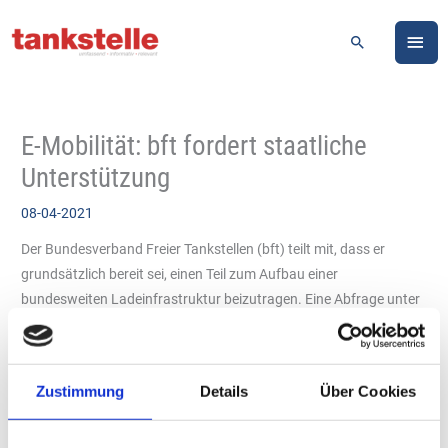
Zum
HA
Inhalt
Suchen
springen
E-Mobilität: bft fordert staatliche
Unterstützung
08-04-2021
Der Bundesverband Freier Tankstellen (bft) teilt mit, dass er
grundsätzlich bereit sei, einen Teil zum Aufbau einer
bundesweiten Ladeinfrastruktur beizutragen. Eine Abfrage unter
den Mitgliedern ergab drei Problemfelder.
Erstens: bei einigen Tankstellen fehlt der Platz, um auf dem
Grundstück ausreichend Raum für eine Ladesäule zu schaffen.
Zustimmung
Details
Über Cookies
Zweitens: andere Unternehmen kämpfen mit den komplizierten
Genehmigungsverfahren und Förderanträgen bei den