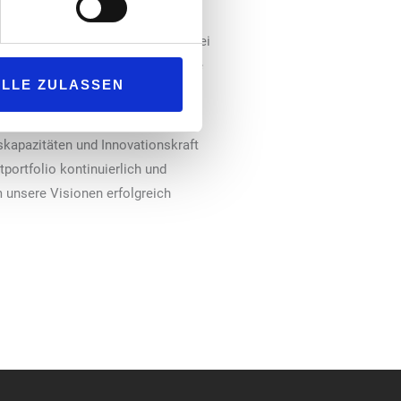
ar rund 30 Jahre lang der Inhaber
s mittelständische Unternehmen bei
 Produkte zu bieten, daher wünsche
ALLE ZULASSEN
t Dr. Klaus Karg.
 Bereichen Gesundheits- und
kapazitäten und Innovationskraft
tportfolio kontinuierlich und
 unsere Visionen erfolgreich