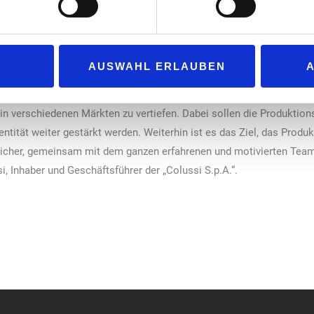
ienbetrieb vom Bäckerfilialisten zu einem europaweiten Player. Er w
 für gesunde Snacking-Produkte mit Sitz in Schwabach. Er sieht da
en die Vision, unseren Kunden hochwertige, natürliche und köstliche
AUSWAHL ERLAUBEN
eitern von „Dr. Karg’s“ das Allerbeste für die Zukunft“, unterstreich
 Karg’s“ verfolgt „Colussi“ das Ziel, die führende Position in den
 verschiedenen Märkten zu vertiefen. Dabei sollen die Produktions
tität weiter gestärkt werden. Weiterhin ist es das Ziel, das Produk
icher, gemeinsam mit dem ganzen erfahrenen und motivierten Team
 Inhaber und Geschäftsführer der „Colussi S.p.A.“.