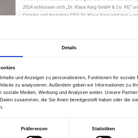
2024 schlossen sich „Dr. Klaus Karg GmbH & Co. KG“ un
Gründer und derzeitige CEO, Dr. Klaus Karg wird nun – n
des Zusammenschlusses – das Unternehmen zum 31. Ja
italienische, familiengeführte Lebensmittelunternehmen 
damit die alleinige Geschäftsführung von „Dr. Karg’s“ ü
Details
Cookies
nhalte und Anzeigen zu personalisieren, Funktionen für soziale
Website zu analysieren. Außerdem geben wir Informationen zu I
r soziale Medien, Werbung und Analysen weiter. Unsere Partner
 Daten zusammen, die Sie ihnen bereitgestellt haben oder die s
n.
Präferenzen
Statistiken
 Karg’s“