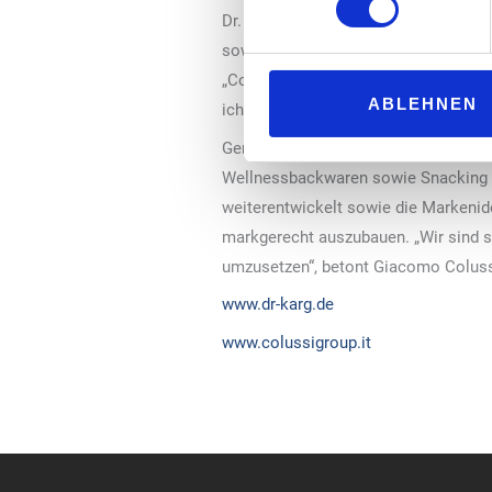
Dr. Klaus Karg entwickelte den Famil
sowie Geschäftsführer des Anbieters
„Colussi“ in guten Händen. „Wir teil
ABLEHNEN
ich dem Colussi Team und allen Mitarb
Gemeinsam mit der Kompetenz von „Dr.
Wellnessbackwaren sowie Snacking in
weiterentwickelt sowie die Markeniden
markgerecht auszubauen. „Wir sind s
umzusetzen“, betont Giacomo Colussi,
www.dr-karg.de
www.colussigroup.it