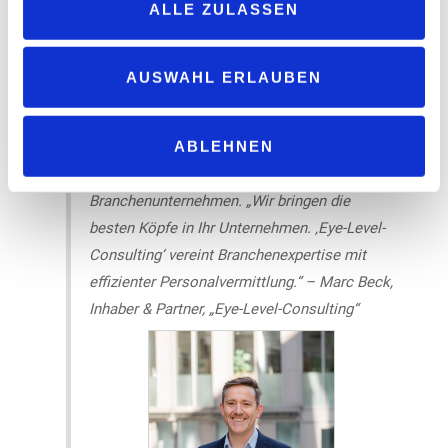
ALLE ZULASSEN
sinnvoll, sich beim Thema Cybersicherheit
von einem vertrauenswürdigen Partner
beraten zu lassen, der über die nötige
AUSWAHL ERLAUBEN
Expertise verfügt. Marc Beck, der uns für
diesen Beitrag den Experten Jörg Karner
ABLEHNEN
empfohlen hat, vermittelt IT-Freelancer oder
Festangestellte für spezifische
Branchenunternehmen. „Wir bringen die
besten Köpfe in Ihr Unternehmen. ‚Eye-Level-
Consulting‘ vereint Branchenexpertise mit
effizienter Personalvermittlung.“ – Marc Beck,
Inhaber & Partner, „Eye-Level-Consulting“