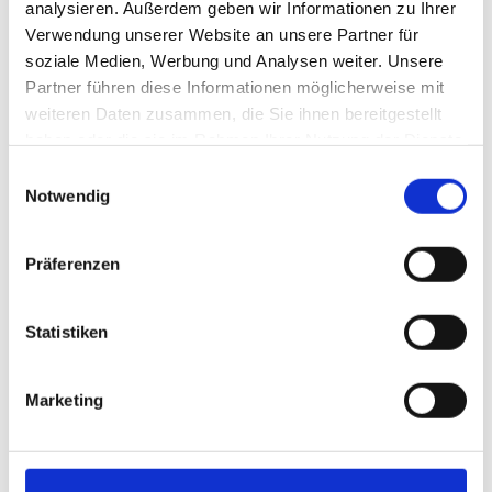
§8A-Anforderungen.“ – Jörg Karner,
analysieren. Außerdem geben wir Informationen zu Ihrer
geschäftsführender Partner, „audaco IT-
Verwendung unserer Website an unsere Partner für
Revision GbR“
soziale Medien, Werbung und Analysen weiter. Unsere
Partner führen diese Informationen möglicherweise mit
weiteren Daten zusammen, die Sie ihnen bereitgestellt
haben oder die sie im Rahmen Ihrer Nutzung der Dienste
gesammelt haben.
Einwilligungsauswahl
Notwendig
Präferenzen
Jörg Karner
Statistiken
Foto: Audaco IT-
Revision GBR
Marketing
Für kleine und mittlere Unternehmen ist es