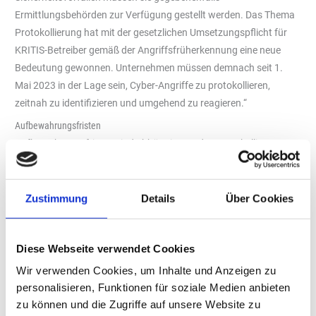
Ermittlungsbehörden zur Verfügung gestellt werden. Das Thema
Protokollierung hat mit der gesetzlichen Umsetzungspflicht für
KRITIS-Betreiber gemäß der Angriffsfrüherkennung eine neue
Bedeutung gewonnen. Unternehmen müssen demnach seit 1.
Mai 2023 in der Lage sein, Cyber-Angriffe zu protokollieren,
zeitnah zu identifizieren und umgehend zu reagieren.“
Aufbewahrungsfristen
Aufbewahrungsfristen sind abhängig von den protokollierten
Daten. Sind die Daten kaufmännischen Prozessen zuzuordnen,
gelten andere Aufbewahrungsfristen als bei technischen
Protokolldaten. „Bei personenbezogenen Daten sind die
Zustimmung
Details
Über Cookies
Zweckgebundenheit gemäß EU-DSGVO zu berücksichtigen,
ebenso entsprechende Löschfristen bei den Protokollen.“
Diese Webseite verwendet Cookies
Wir verwenden Cookies, um Inhalte und Anzeigen zu
„Unsere Beratung der IT-Sicherheit deckt alle
personalisieren, Funktionen für soziale Medien anbieten
kritischen Bereiche ab, einschließlich KRITIS
zu können und die Zugriffe auf unsere Website zu