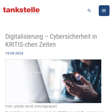
Zum
HA
Inhalt
Suchen
springen
Digitalisierung – Cybersicherheit in
KRITIS-chen Zeiten
19-09-2024
Foto: adobe.stock.com/tippapatt