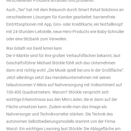
verschiedenen Produkte anfassen und probieren.
Auch „Teo“ hat mit dem Relaunch durch Smart Retail Solutions an
verschiedenen Lösungen für Kunden gearbeitet: barrierefreie
Eintrittsoptionen mit App, Giro- oder Kreditkarte, ein Notfallknopf
mit 24-Stunden-Leitstelle, neue Hero-Products wie Baby-Schnuller
oder eine Sitzbank zum Verweilen.
Was Goliath von David lernen kann
Die V-Märkte sind für ihre großen Verkaufsflächen bekannt, laut
Geschäftsführer Michael Stöckle fühlt sich das Unternehmen
dann erst richtig wohl: „Die Musik spielt bei uns in der Großfläche“.
Jetzt allerdings setzt das Handelsunternehmen mit seinen
teilautonomen V-Minis auf Nahversorgung mit Vollsortiment auf
100-400 Quadratmetern. Warum? Stöckle verspricht sich
wichtige Erkenntnisse aus den Mini-Läden, die er dann auf der
Fläche umsetzen kann. Zudem wolle man das Image als
Nahversorger und Technikvorreiter stärken. Die Technik des
autonomen Selbstbedienungsmodells stammt von der Firma
Wanzl. Ein wichtiges Learning laut Stöckle: Die Ablagefläche am