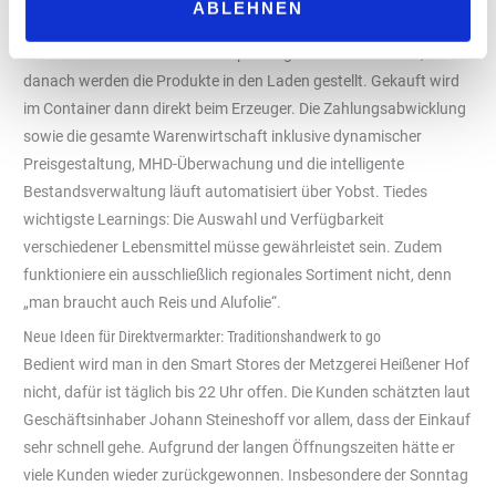
ABLEHNEN
welche sich die Landwirte als Händler anmelden können. Wie bei
Amazon findet zuerst eine Überprüfung der Produkte statt,
danach werden die Produkte in den Laden gestellt. Gekauft wird
im Container dann direkt beim Erzeuger. Die Zahlungsabwicklung
sowie die gesamte Warenwirtschaft inklusive dynamischer
Preisgestaltung, MHD-Überwachung und die intelligente
Bestandsverwaltung läuft automatisiert über Yobst. Tiedes
wichtigste Learnings: Die Auswahl und Verfügbarkeit
verschiedener Lebensmittel müsse gewährleistet sein. Zudem
funktioniere ein ausschließlich regionales Sortiment nicht, denn
„man braucht auch Reis und Alufolie“.
Neue Ideen für Direktvermarkter: Traditionshandwerk to go
Bedient wird man in den Smart Stores der Metzgerei Heißener Hof
nicht, dafür ist täglich bis 22 Uhr offen. Die Kunden schätzten laut
Geschäftsinhaber Johann Steineshoff vor allem, dass der Einkauf
sehr schnell gehe. Aufgrund der langen Öffnungszeiten hätte er
viele Kunden wieder zurückgewonnen. Insbesondere der Sonntag