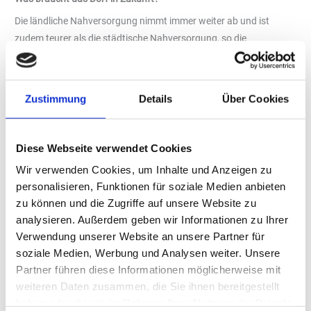
Die ländliche Nahversorgung nimmt immer weiter ab und ist
zudem teurer als die städtische Nahversorgung, so die
Umfrageergebnisse von YouGov. Account Manager Michael
Schwaer ist sich deshalb sicher, dass Smart Stores 24/7 die
Rettungsanker für die Versorgung im ländlichen Raum seien.
Zustimmung
Details
Über Cookies
Dabei spiele insbesondere die Regionalität der Produkte eine
wichtige Rolle: „Es ist wichtig regional zu sein, weil die regionalen
Produzenten ein Gesicht haben“. Dorfläden seien darüber hinaus
Diese Webseite verwendet Cookies
mehr als ein Ort zur Grundversorgung, sondern auch der sozialen
Wir verwenden Cookies, um Inhalte und Anzeigen zu
Teilhabe und des Austauschs. Sie integrierten häufig Basis-
personalisieren, Funktionen für soziale Medien anbieten
Dienstleistungen wie das Aufgeben von Paketen,
zu können und die Zugriffe auf unsere Website zu
Bankdienstleistungen oder ein zusätzlich gastronomisches
analysieren. Außerdem geben wir Informationen zu Ihrer
Angebot wie etwa einen Mittagstisch.
Verwendung unserer Website an unsere Partner für
„Tante Enso“ – von 18 auf 55.000 Mitglieder
soziale Medien, Werbung und Analysen weiter. Unsere
Diese Entwicklung ist bei „Tante Enso“ bereits fest eingeplant:
Partner führen diese Informationen möglicherweise mit
weiteren Daten zusammen, die Sie ihnen bereitgestellt
Bald soll der erste Smart Store mit einem Bürger-Service-Center
haben oder die sie im Rahmen Ihrer Nutzung der Dienste
an den Start gehen. Dort können zum Beispiel Passfotos gemacht