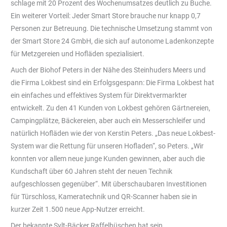
schlage mit 20 Prozent des Wochenumsatzes deutlich zu Buche.
Ein weiterer Vorteil: Jeder Smart Store brauche nur knapp 0,7
Personen zur Betreuung. Die technische Umsetzung stammt von
der Smart Store 24 GmbH, die sich auf autonome Ladenkonzepte
für Metzgereien und Hofläden spezialisiert.
Auch der Biohof Peters in der Nähe des Steinhuders Meers und
die Firma Lokbest sind ein Erfolgsgespann: Die Firma Lokbest hat
ein einfaches und effektives System für Direktvermarkter
entwickelt. Zu den 41 Kunden von Lokbest gehören Gärtnereien,
Campingplätze, Bäckereien, aber auch ein Messerschleifer und
natürlich Hofläden wie der von Kerstin Peters. „Das neue Lokbest-
System war die Rettung für unseren Hofladen“, so Peters. „Wir
konnten vor allem neue junge Kunden gewinnen, aber auch die
Kundschaft über 60 Jahren steht der neuen Technik
aufgeschlossen gegenüber“. Mit überschaubaren Investitionen
für Türschloss, Kameratechnik und QR-Scanner haben sie in
kurzer Zeit 1.500 neue App-Nutzer erreicht.
Der bekannte Sylt-Bäcker Raffelhüschen hat sein