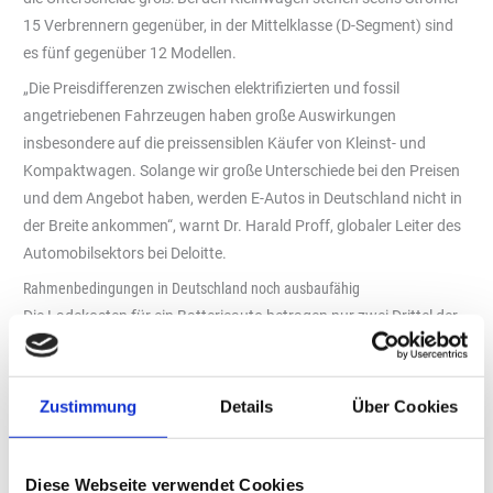
15 Verbrennern gegenüber, in der Mittelklasse (D-Segment) sind
es fünf gegenüber 12 Modellen.
„Die Preisdifferenzen zwischen elektrifizierten und fossil
angetriebenen Fahrzeugen haben große Auswirkungen
insbesondere auf die preissensiblen Käufer von Kleinst- und
Kompaktwagen. Solange wir große Unterschiede bei den Preisen
und dem Angebot haben, werden E-Autos in Deutschland nicht in
der Breite ankommen“, warnt Dr. Harald Proff, globaler Leiter des
Automobilsektors bei Deloitte.
Rahmenbedingungen in Deutschland noch ausbaufähig
Die Ladekosten für ein Batterieauto betragen nur zwei Drittel der
Treibstoffkosten eines Benzinautos. Allerdings sind sie in
Deutschland deutlich höher als in anderen europäischen Länden
wie etwa Italien oder Spanien. So zahlt man hierzulande beim
Zustimmung
Details
Über Cookies
Laden daheim durchschnittlich 67 Euro, um eine Strecke von
1.000 Kilometern zurückzulegen. In Italien würden
Autofahrer:innen für dieselbe Strecke rund 51 Euro zahlen, in
Diese Webseite verwendet Cookies