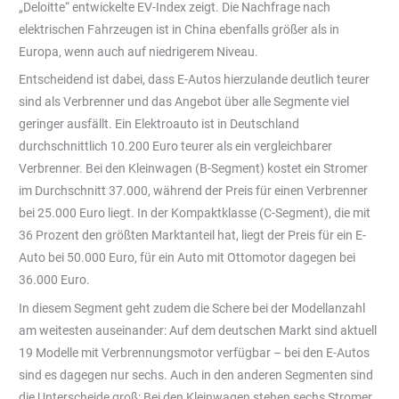
„Deloitte“ entwickelte EV-Index zeigt. Die Nachfrage nach
elektrischen Fahrzeugen ist in China ebenfalls größer als in
Europa, wenn auch auf niedrigerem Niveau.
Entscheidend ist dabei, dass E-Autos hierzulande deutlich teurer
sind als Verbrenner und das Angebot über alle Segmente viel
geringer ausfällt. Ein Elektroauto ist in Deutschland
durchschnittlich 10.200 Euro teurer als ein vergleichbarer
Verbrenner. Bei den Kleinwagen (B-Segment) kostet ein Stromer
im Durchschnitt 37.000, während der Preis für einen Verbrenner
bei 25.000 Euro liegt. In der Kompaktklasse (C-Segment), die mit
36 Prozent den größten Marktanteil hat, liegt der Preis für ein E-
Auto bei 50.000 Euro, für ein Auto mit Ottomotor dagegen bei
36.000 Euro.
In diesem Segment geht zudem die Schere bei der Modellanzahl
am weitesten auseinander: Auf dem deutschen Markt sind aktuell
19 Modelle mit Verbrennungsmotor verfügbar – bei den E-Autos
sind es dagegen nur sechs. Auch in den anderen Segmenten sind
die Unterscheide groß: Bei den Kleinwagen stehen sechs Stromer