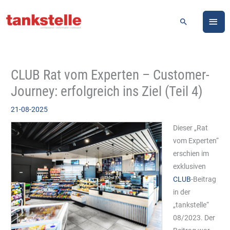
Zum
HA
Inhalt
Suchen
springen
CLUB Rat vom Experten – Customer-
Journey: erfolgreich ins Ziel (Teil 4)
21-08-2025
Dieser „Rat
vom Experten“
erschien im
exklusiven
CLUB
-Beitrag
in der
„tankstelle“
08/2023. Der