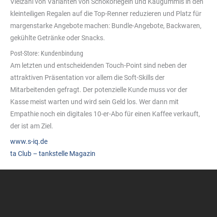
Vielzahl von Varianten von Schokoriegeln und Kaugummis in den
kleinteiligen Regalen auf die Top-Renner reduzieren und Platz für
margenstarke Angebote machen: Bundle-Angebote, Backwaren,
gekühlte Getränke oder Snacks.
Post-Store: Kundenbindung
Am letzten und entscheidenden Touch-Point sind neben der
attraktiven Präsentation vor allem die Soft-Skills der
Mitarbeitenden gefragt. Der potenzielle Kunde muss vor der
Kasse meist warten und wird sein Geld los. Wer dann mit
Empathie noch ein digitales 10-er-Abo für einen Kaffee verkauft,
der ist am Ziel.
www.s-iq.de
ta Club – tankstelle Magazin