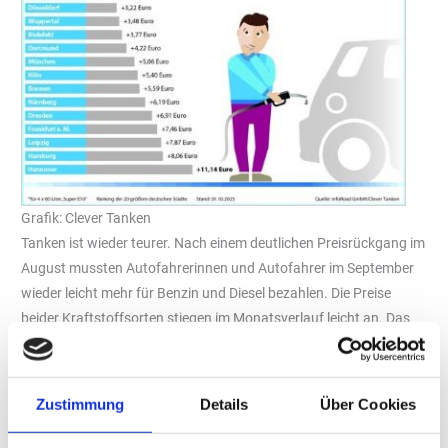
Grafik: Clever Tanken
Tanken ist wieder teurer. Nach einem deutlichen Preisrückgang im
August mussten Autofahrerinnen und Autofahrer im September
wieder leicht mehr für Benzin und Diesel bezahlen. Die Preise
beider Kraftstoffsorten stiegen im Monatsverlauf leicht an. Das
geht aus der aktuellen Analyse des
Verbraucherinformationsdienstes „Clever Tanken“ hervor.
Demnach kostete ein Liter Super E10 im bundesweiten
Zustimmung
Details
Über Cookies
Durchschnitt rund 1,6576 Euro. Das waren etwa 0,4 Cent mehr
als im August (1,6534 Euro). Für Diesel zahlten Autofahrende im