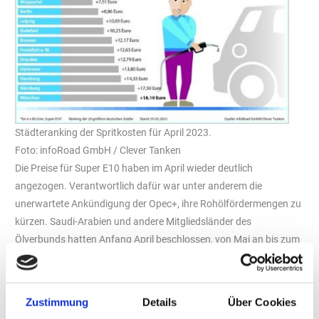
Städteranking der Spritkosten für April 2023.
Foto: infoRoad GmbH / Clever Tanken
Die Preise für Super E10 haben im April wieder deutlich
angezogen. Verantwortlich dafür war unter anderem die
unerwartete Ankündigung der Opec+, ihre Rohölfördermengen zu
kürzen. Saudi-Arabien und andere Mitgliedsländer des
Ölverbunds hatten Anfang April beschlossen, von Mai an bis zum
Jahresende bis zu einer Million Barrel pro Tag weniger Rohöl zu
fördern. Ab Juli soll die Kürzung sogar mehr als 1,5 Millionen
Barrel ausmachen, da ab diesem Zeitpunkt die verlängerte
Zustimmung
Details
Über Cookies
Drosselung des Kooperationspartners Russland hinzukommt.