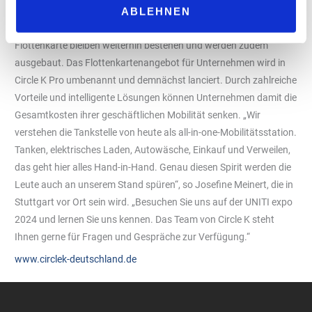
Die Tankstelle als All-in-one-Mobilitätsstation
ABLEHNEN
Die gewohnten Services und Angebote wie die TotalEnergies
Flottenkarte bleiben weiterhin bestehen und werden zudem
ausgebaut. Das Flottenkartenangebot für Unternehmen wird in
Circle K Pro umbenannt und demnächst lanciert. Durch zahlreiche
Vorteile und intelligente Lösungen können Unternehmen damit die
Gesamtkosten ihrer geschäftlichen Mobilität senken. „Wir
verstehen die Tankstelle von heute als all-in-one-Mobilitätsstation.
Tanken, elektrisches Laden, Autowäsche, Einkauf und Verweilen,
das geht hier alles Hand-in-Hand. Genau diesen Spirit werden die
Leute auch an unserem Stand spüren“, so Josefine Meinert, die in
Stuttgart vor Ort sein wird. „Besuchen Sie uns auf der UNITI expo
2024 und lernen Sie uns kennen. Das Team von Circle K steht
Ihnen gerne für Fragen und Gespräche zur Verfügung.“
www.circlek-deutschland.de