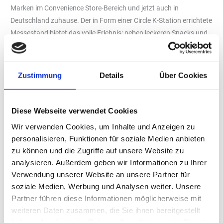
Marken im Convenience Store-Bereich und jetzt auch in
Deutschland zuhause. Der in Form einer Circle K-Station errichtete
Messestand bietet das volle Erlebnis: neben leckeren Snacks und
kalten Getränken erwarten die Besucherinnen und Besucher auf
der Leitmesse der Branche auch hervorragender Kaffee und
Circle-K‘s Signature-Food, der Hot-Dog.
Zustimmung
Details
Über Cookies
„Wir freuen uns, dass wir unsere Services nun auch hierzulande
anbieten können. Die UNITI expo 2024 ist eine großartige
Diese Webseite verwendet Cookies
Gelegenheit, uns besser kennenzulernen“, sagt Christian Howe,
Vice President von Circle K in Deutschland. „Die Mitarbeiterinnen
Wir verwenden Cookies, um Inhalte und Anzeigen zu
und Mitarbeiter in unseren Stores arbeiten weltweit und jeden Tag
personalisieren, Funktionen für soziale Medien anbieten
daran, unseren Kundinnen und Kunden das Leben ein bisschen
zu können und die Zugriffe auf unsere Website zu
einfacher zu machen. Das ist unsere Mission! Nachdem wir
analysieren. Außerdem geben wir Informationen zu Ihrer
Anfang des Jahres in Berlin bereits drei Circle K Stores an unseren
Verwendung unserer Website an unsere Partner für
Service Stationen neu eröffneten, freuen wir uns, uns nun auch
soziale Medien, Werbung und Analysen weiter. Unsere
Partner führen diese Informationen möglicherweise mit
auf der UNITI expo 2024 präsentieren zu können.“
weiteren Daten zusammen, die Sie ihnen bereitgestellt
Neues Branding und innovative Shop- und Waschkonzepte
haben oder die sie im Rahmen Ihrer Nutzung der Dienste