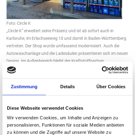
Foto: Circle K
„Circle K“ erweitert seine Präsenz und ist ab sofort auch in
Karlsruhe, im Erlachseeweg 10 und damit in Baden-Württemberg
vertreten. Der Shop wurde umfassend modernisiert. Auch die
Autowaschanlage und die Ladesäulen präsentieren sich im neuen
Design. Im Außenbereich bleibt der Kraftstoffpartner
„TotalEnergies“ weiterhin sichtbar.
Frische Ideen und wechselnde Angebote
Durch die Umgestaltung wird die Marke sichtbarer und bringt
Zustimmung
Details
Über Cookies
neue Konzepte in den Shop- und Waschbereich. Kundinnen und
Kunden finden Eigenmarken wie die Fahrzeugpflegeserie, „zwei
Diese Webseite verwendet Cookies
für“- oder „Mix and Match“-Aktionen im Shop, einen
Selbstbedienungs-Kaffee-Counter, Snacks wie den Hot Dog und
Wir verwenden Cookies, um Inhalte und Anzeigen zu
ein erweitertes Sortiment. Beliebte Produkte wie Bockwurst,
personalisieren, Funktionen für soziale Medien anbieten
Leberkäse oder Brezel bleiben weiterhin im Sortiment.
zu können und die Zugriffe auf unsere Website zu