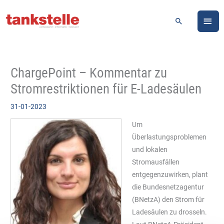
Zum
HA
Inhalt
Suchen
springen
ChargePoint – Kommentar zu
Stromrestriktionen für E-Ladesäulen
31-01-2023
Um
Überlastungsproblemen
und lokalen
Stromausfällen
entgegenzuwirken, plant
die Bundesnetzagentur
(BNetzA) den Strom für
Ladesäulen zu drosseln.